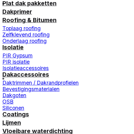
Plat dak pakketten
Dakprimer
Roofing & Bitumen
Toplaag roofing
Zelfklevend roofing
Onderlaag roofing
Isolatie
PIR Gypsum
PIR isolatie
Isolatieaccessoires
Dakaccessoires
Daktrimmen / Dakrandprofielen
Bevestigingsmaterialen
Dakgoten
OSB
Siliconen
Coatings
Lijmen
Vloeibare waterdichting