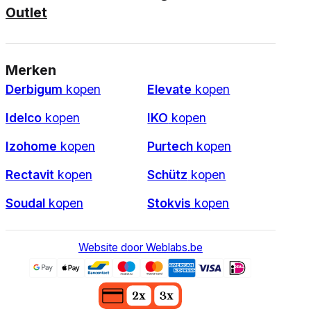
Outlet
Merken
Derbigum
kopen
Elevate
kopen
Idelco
kopen
IKO
kopen
Izohome
kopen
Purtech
kopen
Rectavit
kopen
Schütz
kopen
Soudal
kopen
Stokvis
kopen
Website door Weblabs.be