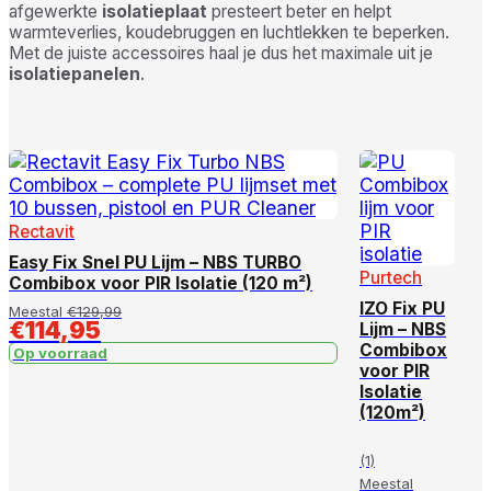
afgewerkte
isolatieplaat
presteert beter en helpt
warmteverlies, koudebruggen en luchtlekken te beperken.
Met de juiste accessoires haal je dus het maximale uit je
isolatiepanelen
.
Rectavit
Easy Fix Snel PU Lijm – NBS TURBO
Purtech
Combibox voor PIR Isolatie (120 m²)
IZO Fix PU
Meestal
€
129,99
€
114,95
Lijm – NBS
Combibox
Op voorraad
voor PIR
Isolatie
(120m²)
(1)
Meestal