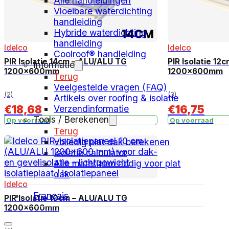
Alle handleidingen
Vloeibare waterdichting
handleiding
Hybride waterdichting
handleiding
Idelco
Idelco
Coolroof® handleiding
PIR Isolatie 14cm – ALU/ALU TG
PIR Isolatie 12
Informatie
1200x600mm
1200x600mm
Terug
Veelgestelde vragen (FAQ)
(2)
(3)
Artikels over roofing & isolatie
€
18,68
€
16,75
Verzendinformatie
Tools / Berekenen
Op voorraad
Op voorraad
Terug
Volledig plat dak berekenen
Isolatie calculator
Alle materialen nodig voor plat
dak
Idelco
Français
PIR Isolatie 10cm – ALU/ALU TG
1200x600mm