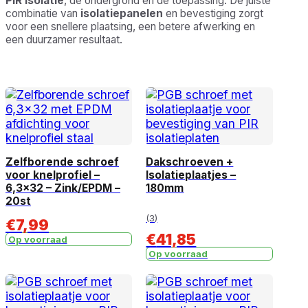
PIR isolatie
, de ondergrond en de toepassing. De juiste
combinatie van
isolatiepanelen
en bevestiging zorgt
voor een snellere plaatsing, een betere afwerking en
een duurzamer resultaat.
Zelfborende schroef
Dakschroeven +
voor knelprofiel –
Isolatieplaatjes –
6,3×32 – Zink/EPDM –
180mm
20st
(3)
€
7,99
€
41,85
Op voorraad
Op voorraad