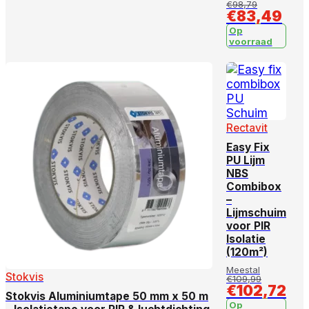
€
98,79
€
83,49
Op
voorraad
Rectavit
Easy Fix
PU Lijm
NBS
Combibox
–
Lijmschuim
voor PIR
Isolatie
(120m²)
Meestal
Stokvis
€
109,99
€
102,72
Stokvis Aluminiumtape 50 mm x 50 m
Op