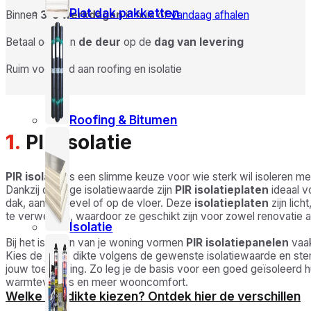
Plat dak pakketten
Binnen
3-5 werkdagen
in huis of
vandaag afhalen
Betaal ook aan
de deur
op de
dag van levering
Ruim voorraad aan roofing en isolatie
Roofing & Bitumen
1.
PIR Isolatie
PIR isolatie
is een slimme keuze voor wie sterk wil isoleren me
Dankzij de hoge isolatiewaarde zijn
PIR isolatieplaten
ideaal v
dak, aan de gevel of op de vloer. Deze
isolatieplaten
zijn lic
te verwerken, waardoor ze geschikt zijn voor zowel renovatie 
Isolatie
Bij het isoleren van je woning vormen
PIR isolatiepanelen
vaak
Kies de juiste dikte volgens de gewenste isolatiewaarde en st
jouw toepassing. Zo leg je de basis voor een goed geïsoleerd 
warmteverlies en meer wooncomfort.
Welke PIR dikte kiezen? Ontdek hier de verschillen