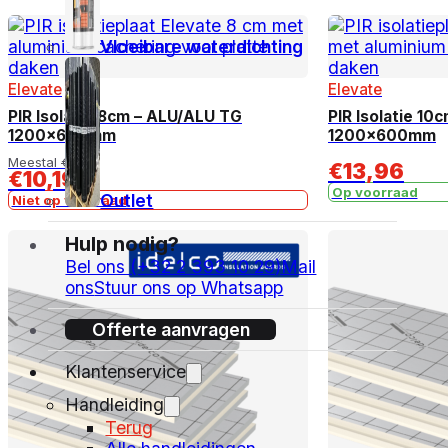
Vloeibare waterdichting
Elevate
Elevate
PIR Isolatie 8cm – ALU/ALU TG
PIR Isolatie 1
1200x600mm
1200x600mm
Meestal
€
11,24
€
13,96
€
10,19
Op voorraad
Outlet
Niet op voorraad
Hulp nodig?
Bel ons (+32 2 393 10 29)
Mail
ons
Stuur ons op Whatsapp
Offerte aanvragen
Klantenservice
Handleiding
Terug