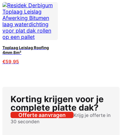
Toplaag Leislag Roofing
4mm 8m²
€
59,95
Korting krijgen voor je
complete platte dak?
Offerte aanvragen
Krijg je offerte in
30 seconden