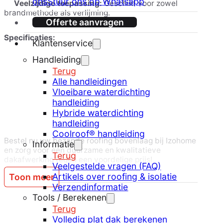
ons
Stuur ons op Whatsapp
Veelzijdige toepassing:
Geschikt voor zowel
brandmethode als verlijming.
Offerte aanvragen
Specificaties:
Klantenservice
Handleiding
Dikte:
4mm
Terug
Versterking:
Polyester
Alle handleidingen
Type bitumen:
APP
Vloeibare waterdichting
Afwerking:
Bezand
handleiding
Hybride waterdichting
Rollen:
E-Pro, Powergum, Powerflex, Polybridge
handleiding
Coolroof® handleiding
Bestel nu uw bezande roofing bovenlaag bij Izohome
Informatie
en zorg voor een duurzame en kwalitatieve
Terug
dakafwerking tegen een voordelige prijs!
Veelgestelde vragen (FAQ)
Artikels over roofing & isolatie
Toon meer
Verzendinformatie
Tools / Berekenen
Terug
Volledig plat dak berekenen