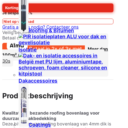
Korting
Meestal:
€
6,50
Je bespaart
-8%
Niet op voorraad
Gratis advies nodig?
Contacteer ons
Roofing & Bitumen
Veilig betalen
Betaal ook aan
de deur
op de
dag van levering
Betaal in 2x of 3x met
Meer dan
Isolatie
100m² nodig?
Vraag nu een gratis offerte aan in
30s
Dakaccessoires
Productbeschrijving
Kwalitatieve bezande roofing bovenlaag voor
duurzame dakbedekking
Deze bitumineuze roofing bovenlaag van 4mm dik is
Coatings