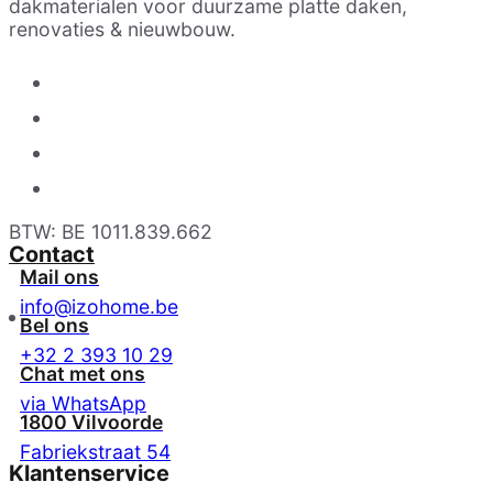
dakmaterialen voor duurzame platte daken,
renovaties & nieuwbouw.
BTW: BE 1011.839.662
Contact
Mail ons
info@izohome.be
Bel ons
+32 2 393 10 29
Chat met ons
via WhatsApp
1800 Vilvoorde
Fabriekstraat 54
Klantenservice