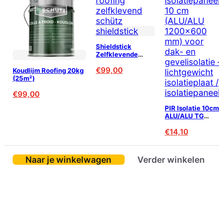
Shieldstick
Zelfklevende
Onderlaag 2mm –
€
99,00
15m²
Koudlijm Roofing 20kg
(25m²)
€
99,00
PIR Isolatie 10cm
ALU/ALU TG
1200x600mm
€
14,10
Naar je winkelwagen
Verder winkelen