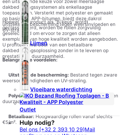
een uitstekende keuze voor zowel meerlaagse
dakbedekkingssystemen als enkellaagse
toepassingen. Versterkt met polyester en gemaakt
op basis van APP-bitumen, biedt deze dakrol
Hoewel het product als “B-keus” wordt
uitstekende bescherming tegen weersinvloeden en
geclassificeerd, worden de rollen zorgvuldig
UV-straling.
geselecteerd om ervoor te zorgen dat alleen
exemplaren van hoge kwaliteit worden aangeboden.
Lijmen
U profiteert hierdoor van een betaalbare
dakbedekkingsoplossing zonder in te leveren op
prestaties of duurzaamheid.
Belangrijkste voordelen:
Uitstekende bescherming:
Bestand tegen zware
weersomstandigheden en UV-straling.
Vloeibare waterdichting
Polyester versterking:
Verhoogt de flexibiliteit en
duurzaamheid van de dakbedekking.
Outlet
Betaalbaar:
Hoogwaardige rollen vanaf slechts
Hulp nodig?
€5/m².
Bel ons (+32 2 393 10 29)
Mail