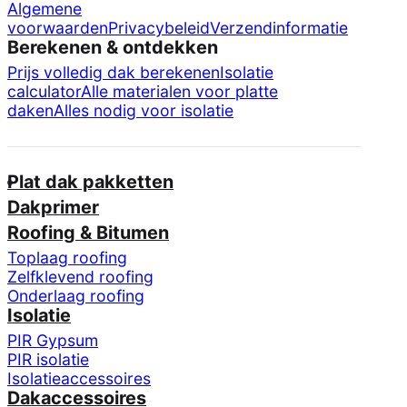
Algemene
voorwaarden
Privacybeleid
Verzendinformatie
Berekenen & ontdekken
Prijs volledig dak berekenen
Isolatie
calculator
Alle materialen voor platte
daken
Alles nodig voor isolatie
Plat dak pakketten
Dakprimer
Roofing & Bitumen
Toplaag roofing
Zelfklevend roofing
Onderlaag roofing
Isolatie
PIR Gypsum
PIR isolatie
Isolatieaccessoires
Dakaccessoires