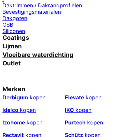
Daktrimmen / Dakrandprofielen
Bevestigingsmaterialen
Dakgoten
OSB
Siliconen
Coatings
Lijmen
Vloeibare waterdichting
Outlet
Merken
Derbigum
kopen
Elevate
kopen
Idelco
kopen
IKO
kopen
Izohome
kopen
Purtech
kopen
Rectavit
kopen
Schütz
kopen