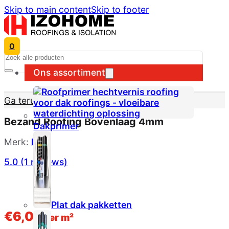
Skip to main content
Skip to footer
0
Search
Ons assortiment
Ga terug naar winkel
Bezand Roofing Bovenlaag 4mm
Dakprimer
Merk:
IKO
5.0 (1 reviews)
Plat dak pakketten
€
6,00
per m²