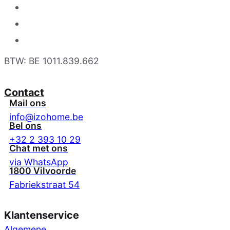
BTW: BE 1011.839.662
Contact
Mail ons
info@izohome.be
Bel ons
+32 2 393 10 29
Chat met ons
via WhatsApp
1800 Vilvoorde
Fabriekstraat 54
Klantenservice
Algemene