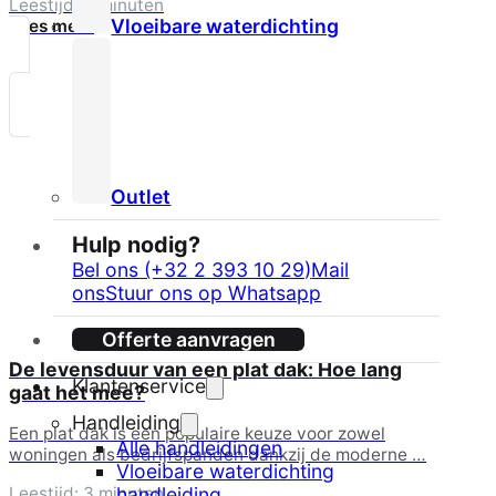
Leestijd: 3 minuten
Vloeibare waterdichting
Lees meer
Outlet
Hulp nodig?
Bel ons (+32 2 393 10 29)
Mail
ons
Stuur ons op Whatsapp
Offerte aanvragen
De levensduur van een plat dak: Hoe lang
Klantenservice
gaat het mee?
Handleiding
Een plat dak is een populaire keuze voor zowel
Alle handleidingen
woningen als bedrijfspanden dankzij de moderne …
Vloeibare waterdichting
handleiding
Leestijd: 3 minuten