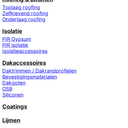
Toplaag roofing
Zelfklevend roofing
Onderlaag roofing
Isolatie
PIR Gypsum
PIR isolatie
Isolatieaccessoires
Dakaccessoires
Daktrimmen / Dakrandprofielen
Bevestigingsmaterialen
Dakgoten
OSB
Siliconen
Coatings
Lijmen