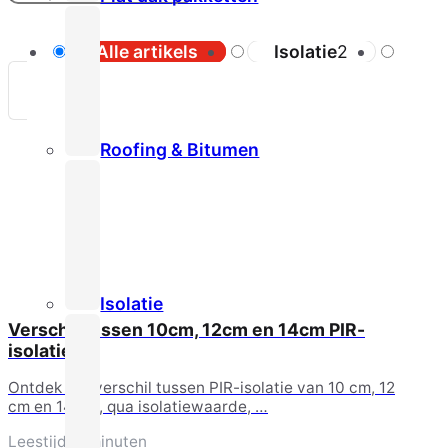
Alle artikels
Isolatie
2
Ro
Roofing & Bitumen
Isolatie
Verschil tussen 10cm, 12cm en 14cm PIR-
isolatie
Ontdek het verschil tussen PIR-isolatie van 10 cm, 12
cm en 14 cm, qua isolatiewaarde, …
Leestijd: 2 minuten