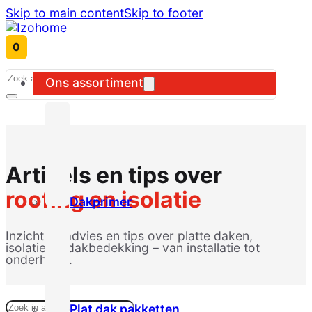
Skip to main content
Skip to footer
0
Search
Ons assortiment
Artikels en tips over
roofing en isolatie
Dakprimer
Inzichten, advies en tips over platte daken,
isolatie en dakbedekking – van installatie tot
onderhoud.
Plat dak pakketten