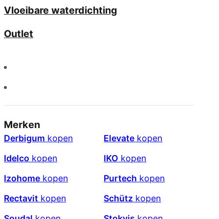
Vloeibare waterdichting
Outlet
Merken
Derbigum
kopen
Elevate
kopen
Idelco
kopen
IKO
kopen
Izohome
kopen
Purtech
kopen
Rectavit
kopen
Schütz
kopen
Soudal
kopen
Stokvis
kopen