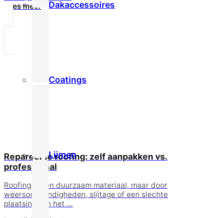
Dakaccessoires
Lees meer
Coatings
Lijmen
Repareer je roofing: zelf aanpakken vs.
professional
Roofing is een duurzaam materiaal, maar door
weersomstandigheden, slijtage of een slechte
plaatsing kan het …