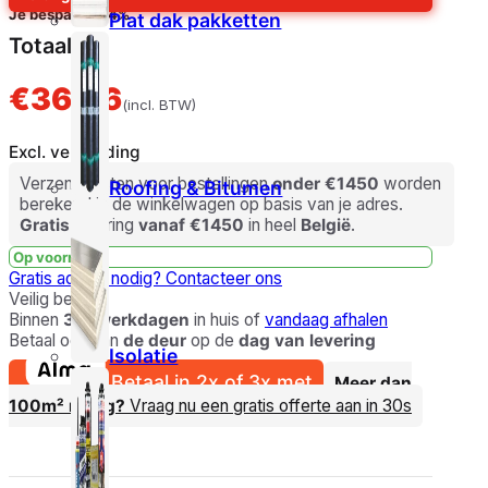
Meestal:
€
42,99
Je bespaart
-14%
Plat dak pakketten
Totaal
€36,86
(incl. BTW)
Excl. verzending
Verzendkosten voor bestellingen
onder €1450
worden
Roofing & Bitumen
berekend in de winkelwagen op basis van je adres.
Gratis
levering
vanaf €1450
in heel
België
.
Op voorraad
Gratis advies nodig?
Contacteer ons
Veilig betalen
Binnen
3-5 werkdagen
in huis of
vandaag afhalen
Betaal ook aan
de deur
op de
dag van levering
Isolatie
Betaal in 2x of 3x met
Meer dan
100m² nodig?
Vraag nu een gratis offerte aan in 30s