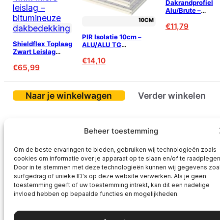
Dakrandprofiel
Alu/Brute –
60x64mm – 2,5
€
11,79
PIR Isolatie 10cm –
Shieldflex Toplaag
ALU/ALU TG
Zwart Leislag
1200x600mm
4mm – 7,5m²
€
14,10
€
65,99
Naar je winkelwagen
Verder winkelen
Beheer toestemming
Om de beste ervaringen te bieden, gebruiken wij technologieën zoals
cookies om informatie over je apparaat op te slaan en/of te raadplegen
Door in te stemmen met deze technologieën kunnen wij gegevens zoa
surfgedrag of unieke ID's op deze website verwerken. Als je geen
toestemming geeft of uw toestemming intrekt, kan dit een nadelige
invloed hebben op bepaalde functies en mogelijkheden.