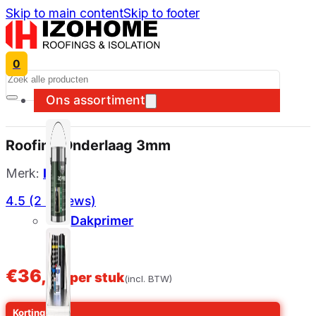
Skip to main content
Skip to footer
0
Search
Ons assortiment
Roofing Onderlaag 3mm
Merk:
IKO
4.5 (2 reviews)
Dakprimer
€
36,86
per stuk
(incl. BTW)
Korting