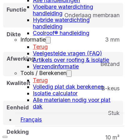
Alle handleidingen
Vloeibare waterdichting
Functie
handleiding
Onderlaag membraan
Hybride waterdichting
handleiding
Coolroof® handleiding
Dikte
Informatie
3 mm
Terug
Veelgestelde vragen (FAQ)
Afwerking
Artikels over roofing & isolatie
Bezand
Verzendinformatie
Tools / Berekenen
Terug
Kwaliteit
Volledig plat dak berekenen
B-keus
Isolatie calculator
Alle materialen nodig voor plat
dak
Eenheid
stuk
Français
Dekking
10 m²