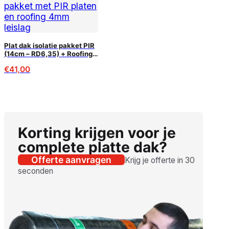
Plat dak isolatie pakket PIR
(14cm – RD6,35) + Roofing
compleet
€
41,00
Korting krijgen voor je
complete platte dak?
Offerte aanvragen
Krijg je offerte in 30
seconden