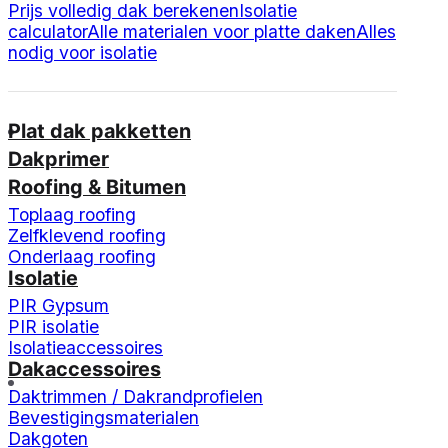
Prijs volledig dak berekenen
Isolatie
calculator
Alle materialen voor platte daken
Alles
nodig voor isolatie
Plat dak pakketten
Dakprimer
Roofing & Bitumen
Toplaag roofing
Zelfklevend roofing
Onderlaag roofing
Isolatie
PIR Gypsum
PIR isolatie
Isolatieaccessoires
Dakaccessoires
Daktrimmen / Dakrandprofielen
Bevestigingsmaterialen
Dakgoten