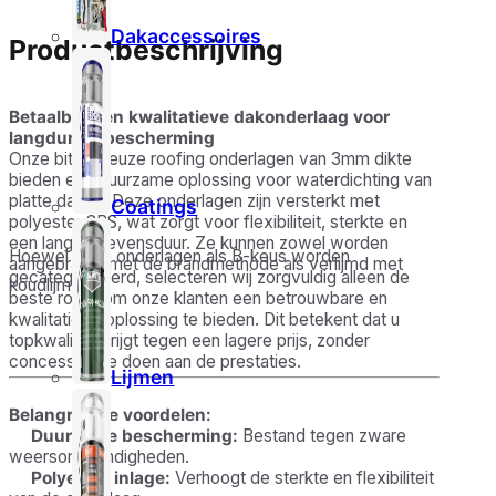
Dakaccessoires
Productbeschrijving
Betaalbare en kwalitatieve dakonderlaag voor
langdurige bescherming
Onze bitumineuze roofing onderlagen van 3mm dikte
bieden een duurzame oplossing voor waterdichting van
platte daken. Deze onderlagen zijn versterkt met
Coatings
polyester SBS, wat zorgt voor flexibiliteit, sterkte en
een langere levensduur. Ze kunnen zowel worden
Hoewel deze onderlagen als B-keus worden
aangebracht met de brandmethode als verlijmd met
gecategoriseerd, selecteren wij zorgvuldig alleen de
koudlijm.
beste rollen om onze klanten een betrouwbare en
kwalitatieve oplossing te bieden. Dit betekent dat u
topkwaliteit krijgt tegen een lagere prijs, zonder
concessies te doen aan de prestaties.
Lijmen
Belangrijkste voordelen:
Duurzame bescherming:
Bestand tegen zware
weersomstandigheden.
Polyester inlage:
Verhoogt de sterkte en flexibiliteit