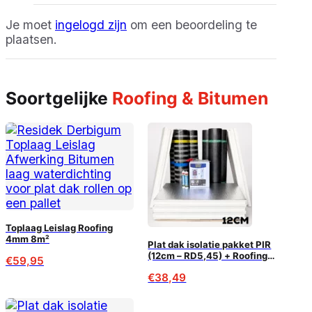
Je moet
ingelogd zijn
om een beoordeling te
plaatsen.
Soortgelijke
Roofing & Bitumen
Toplaag Leislag Roofing
4mm 8m²
Plat dak isolatie pakket PIR
(12cm – RD5,45) + Roofing
€
59,95
compleet
€
38,49