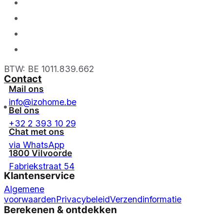
BTW: BE 1011.839.662
Contact
Mail ons
info@izohome.be
Bel ons
+32 2 393 10 29
Chat met ons
via WhatsApp
1800 Vilvoorde
Fabriekstraat 54
Klantenservice
Algemene
voorwaarden
Privacybeleid
Verzendinformatie
Berekenen & ontdekken