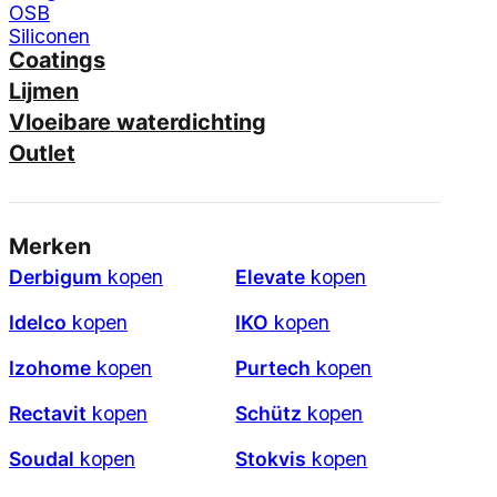
OSB
Siliconen
Coatings
Lijmen
Vloeibare waterdichting
Outlet
Merken
Derbigum
kopen
Elevate
kopen
Idelco
kopen
IKO
kopen
Izohome
kopen
Purtech
kopen
Rectavit
kopen
Schütz
kopen
Soudal
kopen
Stokvis
kopen