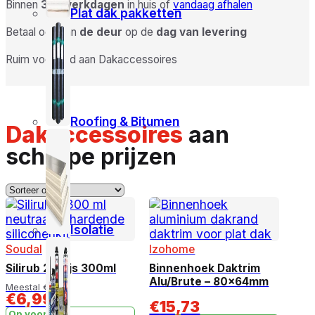
Binnen
3-5 werkdagen
in huis of
vandaag afhalen
Plat dak pakketten
Betaal ook aan
de deur
op de
dag van levering
Ruim voorraad aan Dakaccessoires
Roofing & Bitumen
Dakaccessoires
aan
scherpe prijzen
Isolatie
Soudal
Izohome
Silirub 2 Grijs 300ml
Binnenhoek Daktrim
Alu/Brute – 80x64mm
Meestal
€
8,99
€
6,99
€
15,73
Op voorraad