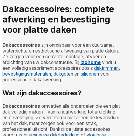
Dakaccessoires: complete
afwerking en bevestiging
voor platte daken
Dakaccessoires
zijn onmisbaar voor een duurzame,
waterdichte en esthetische afwerking van platte daken.
Ze zorgen voor een correcte montage, afvoer en
afdichting van uw dakconstructie. Bij
Izohome
vindt u
een volledig assortiment accessoires zoals
daktrimmen
,
bevestigingsmaterialen
,
dakgoten
en
siliconen
voor
professionele dakafwerking.
Wat zijn dakaccessoires?
Dakaccessoires
omvatten alle onderdelen die een plat
dak volledig maken – van randafwerking tot afdichting
en bevestiging. Ze verbeteren niet alleen de levensduur
van het dak, maar zorgen ook voor een strak,
professioneel uitzicht. Dankzij de juiste accessoires
wordt uw
bitumineuze dakbedekking
of
vloeibare