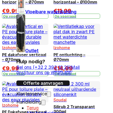
horizontaal – Ø70mm
horizontaal – Ø100mm
€
9,99
€
11,99
Vloeibare waterdichting
Op voorraad
Op voorraad
Izohome
Izohome
Outlet
PE dakafvoer verticaal
PE ontluchting –
– Ø70mm
Ø70mm
Hulp nodig?
Bel ons (+32 2 393 10 29)
Mail
€
9,99
€
14,99
ons
Stuur ons op Whatsapp
Op voorraad
Op voorraad
Offerte aanvragen
Klantenservice
Soudal
Handleiding
Izohome
Silirub 2 Transparant
Terug
300ml
PE Dakafvoer verticaal