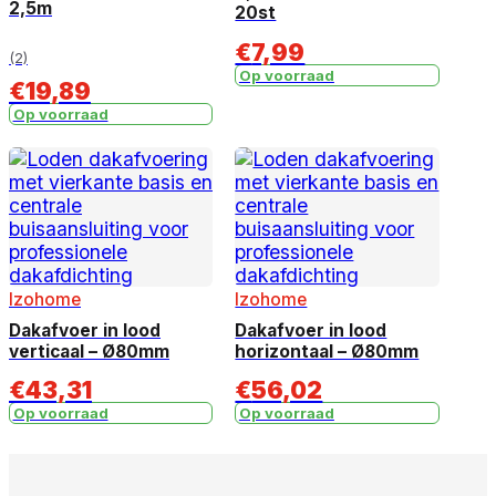
2,5m
20st
€
7,99
(2)
Op voorraad
€
19,89
Op voorraad
Izohome
Izohome
Dakafvoer in lood
Dakafvoer in lood
verticaal – Ø80mm
horizontaal – Ø80mm
€
43,31
€
56,02
Op voorraad
Op voorraad