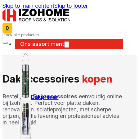
Skip to main content
Skip to footer
0
Search
Ons assortiment
Dakaccessoires
kopen
Bestel jouw
Dakaccessoires
eenvoudig online
Dakprimer
bij Izohome. Perfect voor platte daken,
renovatie en isolatieprojecten, met scherpe
prijzen, snelle levering en professioneel advies
in heel België.