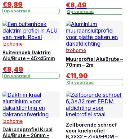
€
9,89
€
8,49
Op voorraad
Op voorraad
Izohome
Izohome
Buitenhoek Daktrim
Alu/Brute – 45x45mm
Muurprofiel Alu/Brute –
70mm – 2m
€
8,49
€
11,90
Op voorraad
Op voorraad
Izohome
Zelfborende schroef
Dakrandprofiel Kraal
voor knelprofiel –
Alu/Brute – 26mm –
6,3×32 – Zink/EPDM –