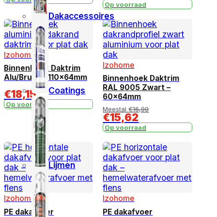
Op voorraad
Dakaccessoires
Izohome
Izohome
Binnenhoek Daktrim
Alu/Brute – 110x64mm
Binnenhoek Daktrim
RAL 9005 Zwart –
Coatings
€
18,15
60x64mm
Op voorraad
Meestal
€
16,99
€
15,62
Op voorraad
Lijmen
Izohome
Izohome
PE dakafvoer
PE dakafvoer