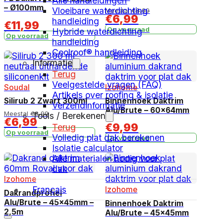
Alle handleidingen
– Ø100mm
Vloeibare waterdichting
Meestal
€
8,99
€
6,99
handleiding
€
11,99
Op voorraad
Hybride waterdichting
Op voorraad
handleiding
Coolroof® handleiding
Informatie
Terug
Veelgestelde vragen (FAQ)
Soudal
Izohome
Artikels over roofing & isolatie
Silirub 2 Zwart 300ml
Binnenhoek Daktrim
Verzendinformatie
Alu/Brute – 60x64mm
Meestal
€
8,99
Tools / Berekenen
€
6,99
€
9,99
Terug
Op voorraad
Volledig plat dak berekenen
Op voorraad
Isolatie calculator
Alle materialen nodig voor plat
dak
Izohome
Français
Izohome
Dakrandprofiel
Alu/Brute – 45x45mm –
Binnenhoek Daktrim
2,5m
Alu/Brute – 45x45mm