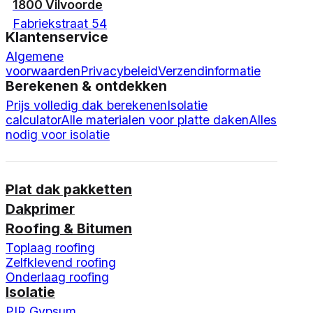
1800 Vilvoorde
Fabriekstraat 54
Klantenservice
Algemene
voorwaarden
Privacybeleid
Verzendinformatie
Berekenen & ontdekken
Prijs volledig dak berekenen
Isolatie
calculator
Alle materialen voor platte daken
Alles
nodig voor isolatie
Plat dak pakketten
Dakprimer
Roofing & Bitumen
Toplaag roofing
Zelfklevend roofing
Onderlaag roofing
Isolatie
PIR Gypsum