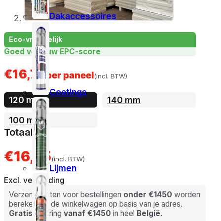
Dakaccessoires
Eco-vriendelijk
Goed voor uw EPC-score
€
16,75
per paneel
(incl. BTW)
Coatings
120 mm
140 mm
100 mm
Totaal
€16,75
(incl. BTW)
Lijmen
Excl. verzending
Verzendkosten voor bestellingen
onder €1450
worden
berekend in de winkelwagen op basis van je adres.
Gratis
levering
vanaf €1450
in heel
België
.