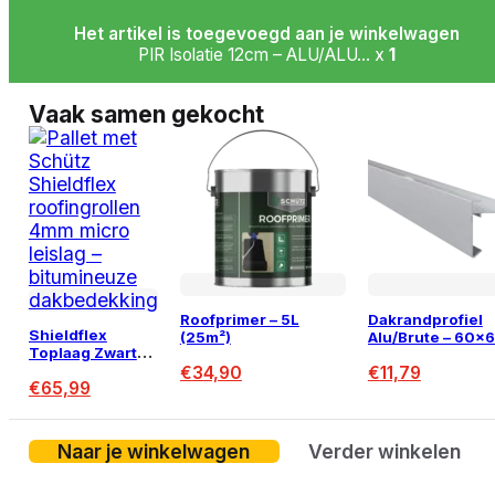
Het artikel is toegevoegd aan je winkelwagen
PIR Isolatie 12cm – ALU/ALU... x
1
Vaak samen gekocht
Roofprimer – 5L
Dakrandprofiel
Shieldflex
(25m²)
Alu/Brute – 60
Toplaag Zwart
– 2,5m
Leislag 4mm –
€
34,90
€
11,79
€
65,99
7,5m²
Naar je winkelwagen
Verder winkelen