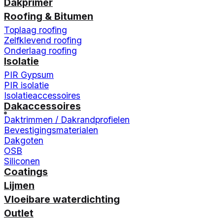
Dakprimer
Roofing & Bitumen
Toplaag roofing
Zelfklevend roofing
Onderlaag roofing
Isolatie
PIR Gypsum
PIR isolatie
Isolatieaccessoires
Dakaccessoires
Daktrimmen / Dakrandprofielen
Bevestigingsmaterialen
Dakgoten
OSB
Siliconen
Coatings
Lijmen
Vloeibare waterdichting
Outlet