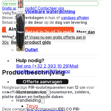
Op voorraad
Gratis advies nodig?
Contacteer ons
Vloeibare waterdichting
Veilig betalen
Binnen
3-5 werkdagen
in huis of
vandaag afhalen
Betaal ook aan
de deur
op de
dag van levering
Betaal in 2x of 3x met
Meer dan
100m² nodig?
Vraag nu een gratis offerte aan in
Bekijk product gids
30s
Outlet
Hulp nodig?
Bel ons (+32 2 393 10 29)
Mail
ons
Stuur ons op Whatsapp
Productbeschrijving
Offerte aanvragen
Hoogwaardige
PIR-isolatiepanelen van 12 cm
voor
Klantenservice
een efficiënte isolatie van
spouwmuren, zolders,
platte daken en hellende daken
.
Handleiding
Terug
Deze compacte en lichtgewicht
IDELCO PIR-