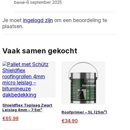
–
6 september 2025
David
Je moet
ingelogd zijn
om een beoordeling te
plaatsen.
Vaak samen gekocht
Shieldflex Toplaag Zwart
Leislag 4mm – 7,5m²
Roofprimer – 5L (25m²)
€
65,99
€
34,90