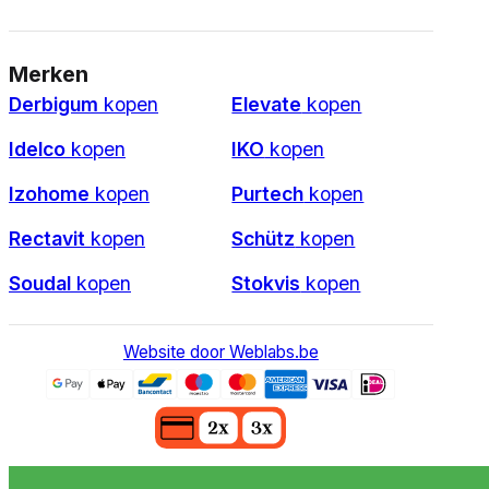
Merken
Derbigum
kopen
Elevate
kopen
Idelco
kopen
IKO
kopen
Izohome
kopen
Purtech
kopen
Rectavit
kopen
Schütz
kopen
Soudal
kopen
Stokvis
kopen
Website door Weblabs.be