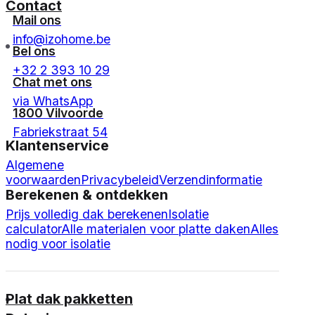
Contact
Mail ons
info@izohome.be
Bel ons
+32 2 393 10 29
Chat met ons
via WhatsApp
1800 Vilvoorde
Fabriekstraat 54
Klantenservice
Algemene
voorwaarden
Privacybeleid
Verzendinformatie
Berekenen & ontdekken
Prijs volledig dak berekenen
Isolatie
calculator
Alle materialen voor platte daken
Alles
nodig voor isolatie
Plat dak pakketten