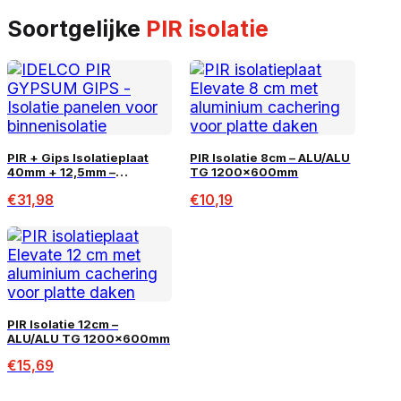
Soortgelijke
PIR isolatie
PIR + Gips Isolatieplaat
PIR Isolatie 8cm – ALU/ALU
40mm + 12,5mm –
TG 1200x600mm
600×2600 (1,56m²)
€
31,98
€
10,19
PIR Isolatie 12cm –
ALU/ALU TG 1200x600mm
€
15,69