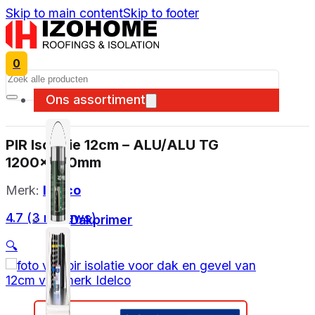
Skip to main content
Skip to footer
0
Search
Ons assortiment
PIR Isolatie 12cm – ALU/ALU TG
1200x600mm
Merk:
Idelco
4.7 (3 reviews)
Dakprimer
🔍