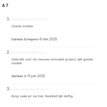
4.7
Beoordeeld met
5
van 5
Goede isolatie
–
9 mei 2025
Daniela Schepers
Beoordeeld met
5
van 5
Gebruikt voor mn nieuwe renovatie project, lijkt goede
isolatie
–
11 juni 2025
Stefaan S
Beoordeeld met
4
van 5
Koop vaak pir via hier. Kwaliteit lijkt deftig.