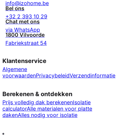
info@izohome.be
Bel ons
+32 2 393 10 29
Chat met ons
via WhatsApp
1800 Vilvoorde
Fabriekstraat 54
Klantenservice
Algemene
voorwaarden
Privacybeleid
Verzendinformatie
Berekenen & ontdekken
Prijs volledig dak berekenen
Isolatie
calculator
Alle materialen voor platte
daken
Alles nodig voor isolatie