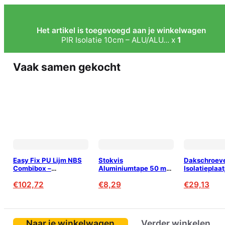
Het artikel is toegevoegd aan je winkelwagen
PIR Isolatie 10cm – ALU/ALU... x
1
Vaak samen gekocht
Easy Fix PU Lijm NBS
Stokvis
Dakschroev
Combibox –
Aluminiumtape 50 mm
Isolatieplaat
Lijmschuim voor PIR
x 50 m – Isolatietape
140mm
€
102,72
€
8,29
€
29,13
Isolatie (120m²)
voor PIR &
luchtdichting
Naar je winkelwagen
Verder winkelen