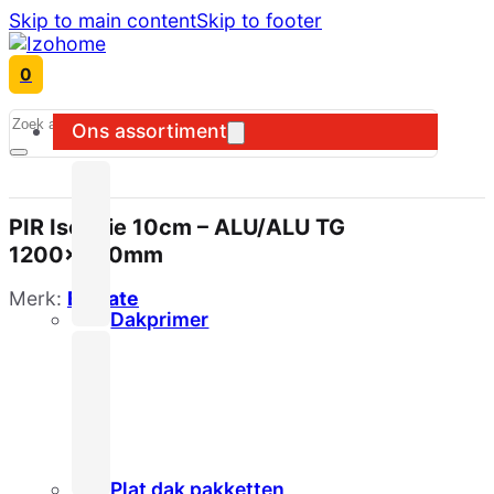
Skip to main content
Skip to footer
0
Search
Ons assortiment
PIR Isolatie 10cm – ALU/ALU TG
1200x600mm
Merk:
Elevate
Dakprimer
Plat dak pakketten