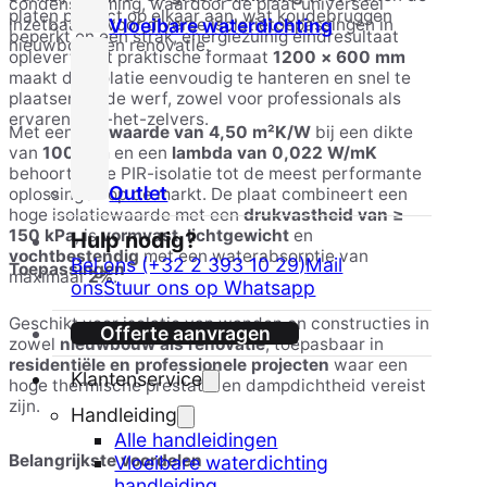
condensvorming, waardoor de plaat universeel
platen perfect op elkaar aan, wat koudebruggen
inzetbaar is voor diverse isolatietoepassingen in
Vloeibare waterdichting
beperkt en een strak, energiezuinig eindresultaat
nieuwbouw en renovatie.
oplevert. Het praktische formaat
1200 × 600 mm
maakt de isolatie eenvoudig te hanteren en snel te
plaatsen op de werf, zowel voor professionals als
ervaren doe-het-zelvers.
Met een
RD-waarde van 4,50 m²K/W
bij een dikte
van
100 mm
en een
lambda van 0,022 W/mK
behoort deze PIR-isolatie tot de meest performante
Outlet
oplossingen op de markt. De plaat combineert een
hoge isolatiewaarde met een
drukvastheid van ≥
150 kPa
, is
vormvast
,
lichtgewicht
en
Hulp nodig?
vochtbestendig
met een waterabsorptie van
Bel ons (+32 2 393 10 29)
Mail
Toepassingen
maximaal
2%
.
ons
Stuur ons op Whatsapp
Geschikt voor isolatie van wanden en constructies in
Offerte aanvragen
zowel
nieuwbouw als renovatie
, toepasbaar in
residentiële en professionele projecten
waar een
Klantenservice
hoge thermische prestatie en dampdichtheid vereist
zijn.
Handleiding
Alle handleidingen
Belangrijkste voordelen
Vloeibare waterdichting
handleiding