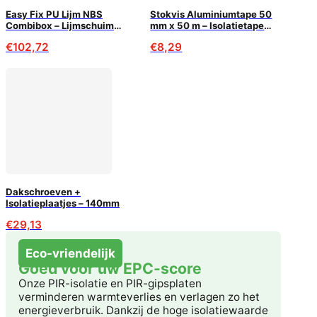
Easy Fix PU Lijm NBS
Stokvis Aluminiumtape 50
Combibox – Lijmschuim
mm x 50 m – Isolatietape
voor PIR Isolatie (120m²)
voor PIR & luchtdichting
€
102,72
€
8,29
Dakschroeven +
Isolatieplaatjes – 140mm
€
29,13
Eco-vriendelijk
Goed voor uw EPC-score
Onze PIR-isolatie en PIR-gipsplaten
verminderen warmteverlies en verlagen zo het
energieverbruik. Dankzij de hoge isolatiewaarde