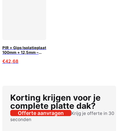
PIR + Gips Isolatieplaat
100mm + 12,5mm –
600×2600 – 1,56m²
€
42,68
Korting krijgen voor je
complete platte dak?
Offerte aanvragen
Krijg je offerte in 30
seconden