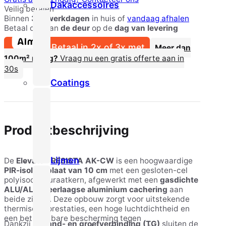
Dakaccessoires
Veilig betalen
Binnen
3-5 werkdagen
in huis of
vandaag afhalen
Betaal ook aan
de deur
op de
dag van levering
Betaal in 2x of 3x met
Meer dan
100m² nodig?
Vraag nu een gratis offerte aan in
30s
Coatings
Productbeschrijving
Lijmen
De
Elevate™ RESISTA AK-CW
is een hoogwaardige
PIR-isolatieplaat van 10 cm
met een gesloten-cel
polyisocyanuraatkern, afgewerkt met een
gasdichte
ALU/ALU meerlaagse aluminium cachering
aan
beide zijden. Deze opbouw zorgt voor uitstekende
thermische prestaties, een hoge luchtdichtheid en
een betrouwbare bescherming tegen
Dankzij de
tand- en groefverbinding (TG)
sluiten de