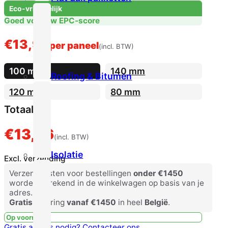
Eco-vriendelijk
Goed voor uw EPC-score
€
13,96
per paneel
(incl. BTW)
100 mm
140 mm
Roofing & Bitumen
120 mm
80 mm
Totaal
€
13,96
(incl. BTW)
Isolatie
Excl. verzending
Verzendkosten voor bestellingen
onder €1450
worden berekend in de winkelwagen op basis van je
adres.
Gratis
levering
vanaf €1450
in heel
België
.
Op voorraad
Gratis advies nodig?
Contacteer ons