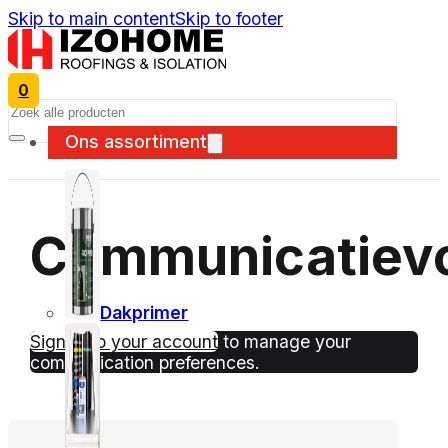
Skip to main content
Skip to footer
0
Search
Ons assortiment
Communicatiev
Dakprimer
Sign in to your account
to manage your
communication preferences.