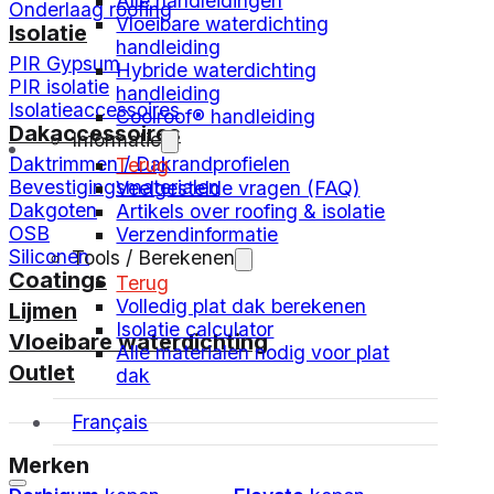
Alle handleidingen
Onderlaag roofing
Vloeibare waterdichting
Isolatie
handleiding
PIR Gypsum
Hybride waterdichting
PIR isolatie
handleiding
Isolatieaccessoires
Coolroof® handleiding
Dakaccessoires
Informatie
Daktrimmen / Dakrandprofielen
Terug
Bevestigingsmaterialen
Veelgestelde vragen (FAQ)
Dakgoten
Artikels over roofing & isolatie
OSB
Verzendinformatie
Siliconen
Tools / Berekenen
Coatings
Terug
Volledig plat dak berekenen
Lijmen
Isolatie calculator
Vloeibare waterdichting
Alle materialen nodig voor plat
Outlet
dak
Français
Merken