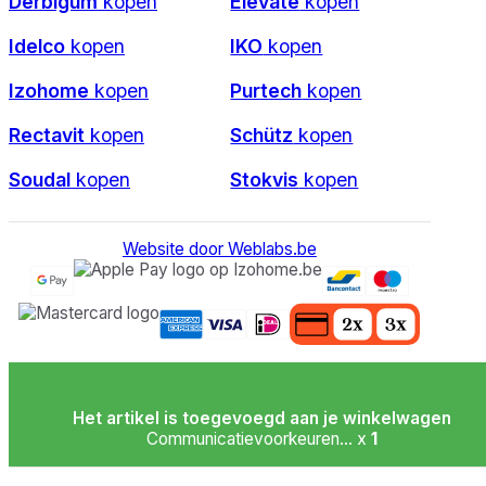
Derbigum
kopen
Elevate
kopen
Idelco
kopen
IKO
kopen
Izohome
kopen
Purtech
kopen
Rectavit
kopen
Schütz
kopen
Soudal
kopen
Stokvis
kopen
Website door Weblabs.be
Het artikel is toegevoegd aan je winkelwagen
Communicatievoorkeuren... x
1