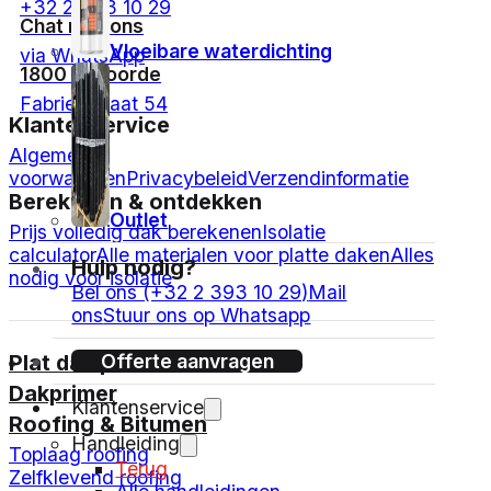
+32 2 393 10 29
Chat met ons
Vloeibare waterdichting
via WhatsApp
1800 Vilvoorde
Fabriekstraat 54
Klantenservice
Algemene
voorwaarden
Privacybeleid
Verzendinformatie
Berekenen & ontdekken
Outlet
Prijs volledig dak berekenen
Isolatie
calculator
Alle materialen voor platte daken
Alles
Hulp nodig?
nodig voor isolatie
Bel ons (+32 2 393 10 29)
Mail
ons
Stuur ons op Whatsapp
Offerte aanvragen
Plat dak pakketten
Dakprimer
Klantenservice
Roofing & Bitumen
Handleiding
Toplaag roofing
Terug
Zelfklevend roofing