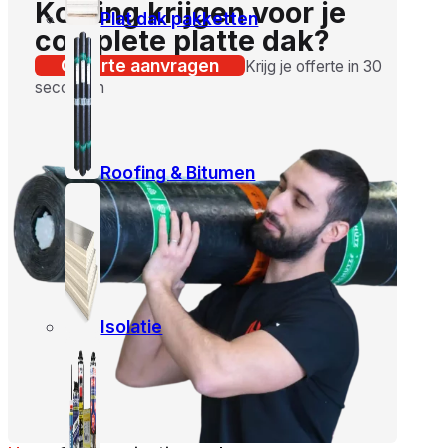
Korting krijgen voor je
Plat dak pakketten
complete platte dak?
Offerte aanvragen
Krijg je offerte in 30
seconden
Roofing & Bitumen
Isolatie