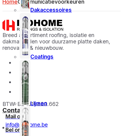
Home
Communicatievoorkeuren
Dakaccessoires
Breed assortiment roofing, isolatie en
dakmaterialen voor duurzame platte daken,
renovaties & nieuwbouw.
Coatings
Lijmen
BTW: BE 1011.839.662
Contact
Mail ons
info@izohome.be
Bel ons