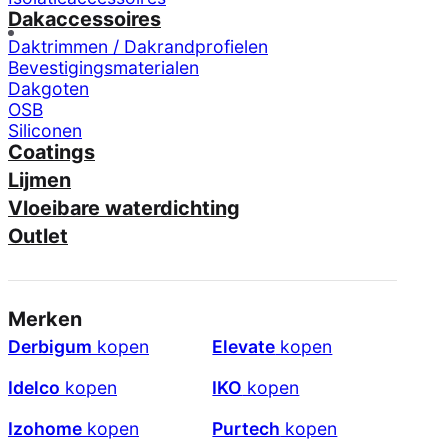
Dakaccessoires
Daktrimmen / Dakrandprofielen
Bevestigingsmaterialen
Dakgoten
OSB
Siliconen
Coatings
Lijmen
Vloeibare waterdichting
Outlet
Merken
Derbigum
kopen
Elevate
kopen
Idelco
kopen
IKO
kopen
Izohome
kopen
Purtech
kopen