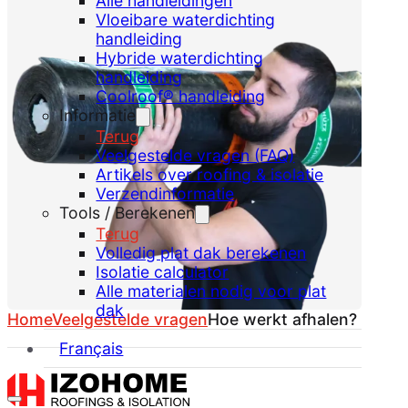
Alle handleidingen
Vloeibare waterdichting
handleiding
Hybride waterdichting
handleiding
Coolroof® handleiding
Informatie
Terug
Veelgestelde vragen (FAQ)
Artikels over roofing & isolatie
Verzendinformatie
Tools / Berekenen
Terug
Volledig plat dak berekenen
Isolatie calculator
Alle materialen nodig voor plat
dak
Home
Veelgestelde vragen
Hoe werkt afhalen?
Français