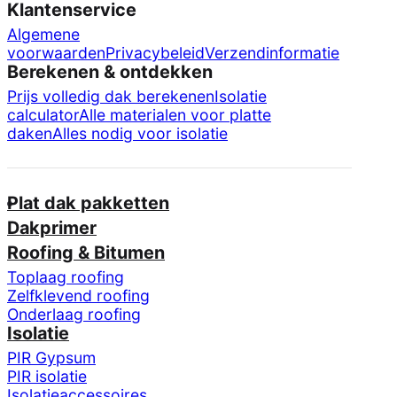
Klantenservice
Algemene
voorwaarden
Privacybeleid
Verzendinformatie
Berekenen & ontdekken
Prijs volledig dak berekenen
Isolatie
calculator
Alle materialen voor platte
daken
Alles nodig voor isolatie
Plat dak pakketten
Dakprimer
Roofing & Bitumen
Toplaag roofing
Zelfklevend roofing
Onderlaag roofing
Isolatie
PIR Gypsum
PIR isolatie
Isolatieaccessoires