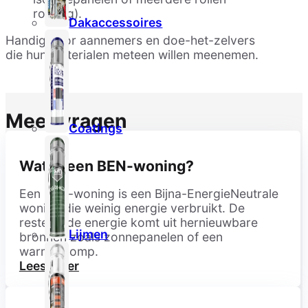
roofing).
Dakaccessoires
Handig voor aannemers en doe-het-zelvers
die hun materialen meteen willen meenemen.
Meer vragen
Coatings
Wat is een BEN-woning?
Een BEN-woning is een Bijna-EnergieNeutrale
woning die weinig energie verbruikt. De
resterende energie komt uit hernieuwbare
Lijmen
bronnen zoals zonnepanelen of een
warmtepomp.
Lees meer