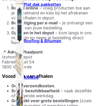
Plat dak pakketten
Bestel online
– voeg producten toe aan
je winkelmand en kies bij het afrekenen
voor
Afhalen in depot
.
Bevestiging per e-mail
– je ontvangt een
e-mail van jouw bestelling.
Ophalen in het depot
– kom langs in ons
magazijn en neem je bestelling direct
Roofing & Bitumen
mee.
📍
Adres afhaalpunt
:
Izohome Depot
Fabriekstraat 54
1800 Vilvoorde
Voordelen van afhalen
Isolatie
Geen verzendkosten
.
Snelle beschikbaarheid
– vaak dezelfde
of volgende werkdag.
Geschikt voor grote bestellingen
(zoals
isolatiepanelen of meerdere rollen