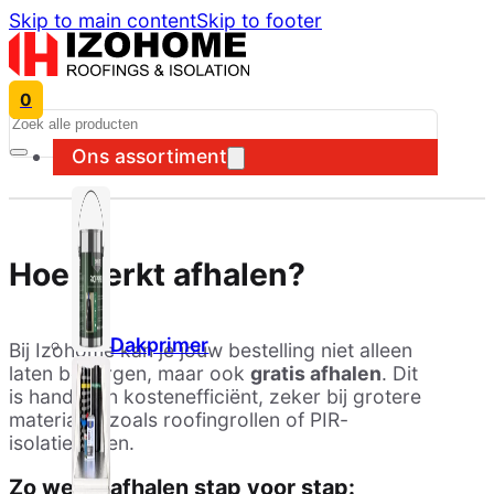
Skip to main content
Skip to footer
0
Search
Ons assortiment
Hoe werkt afhalen?
Dakprimer
Bij Izohome kan je jouw bestelling niet alleen
laten bezorgen, maar ook
gratis afhalen
. Dit
is handig en kostenefficiënt, zeker bij grotere
materialen zoals roofingrollen of PIR-
isolatieplaten.
Zo werkt afhalen stap voor stap: