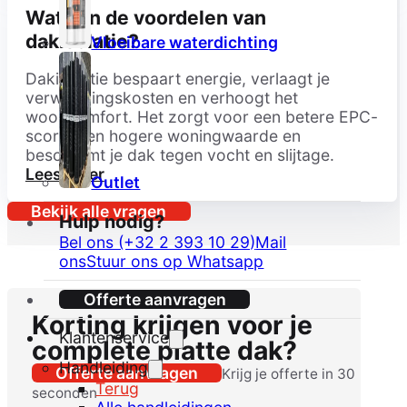
Wat zijn de voordelen van
dakisolatie?
Vloeibare waterdichting
Dakisolatie bespaart energie, verlaagt je
verwarmingskosten en verhoogt het
wooncomfort. Het zorgt voor een betere EPC-
score, een hogere woningwaarde en
beschermt je dak tegen vocht en slijtage.
Lees meer
Outlet
Bekijk alle vragen
Hulp nodig?
Bel ons (+32 2 393 10 29)
Mail
ons
Stuur ons op Whatsapp
Offerte aanvragen
Korting krijgen voor je
Klantenservice
complete platte dak?
Handleiding
Offerte aanvragen
Krijg je offerte in 30
Terug
seconden