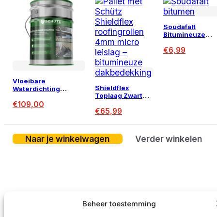
Soudafalt
Bitumineuze
Voegkit 310 ml
€
6,99
Vloeibare
Shieldflex
Waterdichting
Toplaag Zwart
Coating – 20kg
Leislag 4mm –
€
109,00
(35m²)
€
65,99
7,5m²
Naar je winkelwagen
Verder winkelen
Beheer toestemming