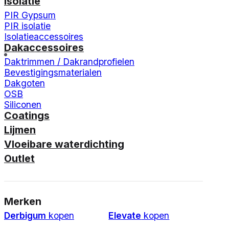
Isolatie
PIR Gypsum
PIR isolatie
Isolatieaccessoires
Dakaccessoires
Daktrimmen / Dakrandprofielen
Bevestigingsmaterialen
Dakgoten
OSB
Siliconen
Coatings
Lijmen
Vloeibare waterdichting
Outlet
Merken
Derbigum
kopen
Elevate
kopen