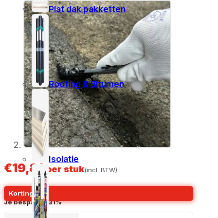
Plat dak pakketten
Roofing & Bitumen
Isolatie
€
19,89
per stuk
(incl. BTW)
Korting
Meestal:
€
29,00
Je bespaart
-31%