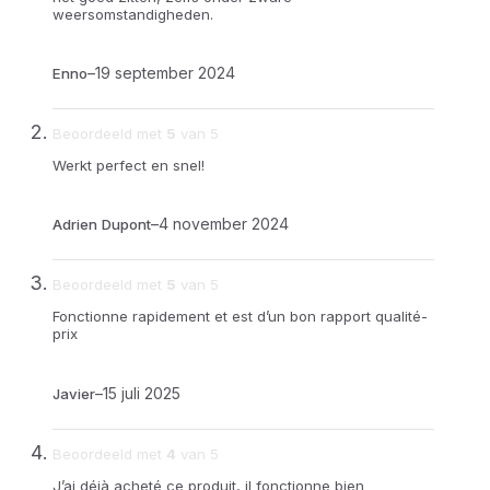
weersomstandigheden.
–
19 september 2024
Enno
Beoordeeld met
5
van 5
Werkt perfect en snel!
–
4 november 2024
Adrien Dupont
Beoordeeld met
5
van 5
Fonctionne rapidement et est d’un bon rapport qualité-
prix
–
15 juli 2025
Javier
Beoordeeld met
4
van 5
J’ai déjà acheté ce produit, il fonctionne bien