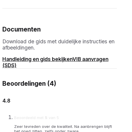
Documenten
Download de gids met duidelijke instructies en
afbeeldingen.
Handleiding en gids bekijken
VIB aanvragen
(SDS)
Beoordelingen (4)
4.8
Beoordeeld met
5
van 5
Zeer tevreden over de kwaliteit. Na aanbrengen blijft
het goed zitten, zelfs onder zware