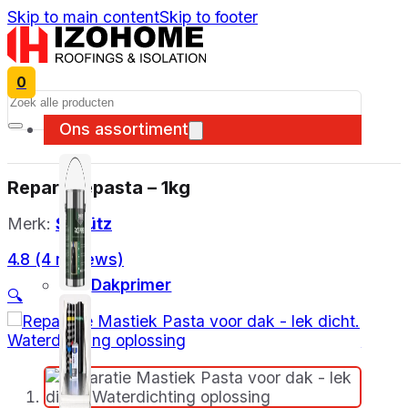
Skip to main content
Skip to footer
0
Search
Ons assortiment
Reparatiepasta – 1kg
Merk:
Schütz
4.8 (4 reviews)
Dakprimer
🔍