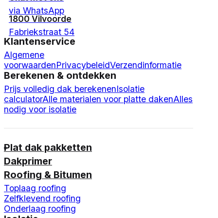
via WhatsApp
1800 Vilvoorde
Fabriekstraat 54
Klantenservice
Algemene
voorwaarden
Privacybeleid
Verzendinformatie
Berekenen & ontdekken
Prijs volledig dak berekenen
Isolatie
calculator
Alle materialen voor platte daken
Alles
nodig voor isolatie
Plat dak pakketten
Dakprimer
Roofing & Bitumen
Toplaag roofing
Zelfklevend roofing
Onderlaag roofing