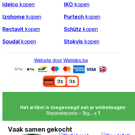
Idelco
kopen
IKO
kopen
Izohome
kopen
Purtech
kopen
Rectavit
kopen
Schütz
kopen
Soudal
kopen
Stokvis
kopen
Website door Weblabs.be
Het artikel is toegevoegd aan je winkelwagen
Reparatiepasta – 1kg... x
1
Vaak samen gekocht