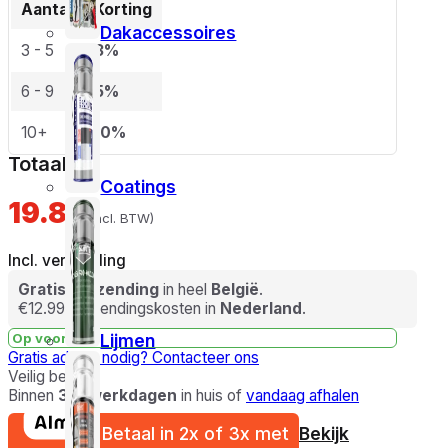
Aantal
Korting
Dakaccessoires
3 - 5
3%
6 - 9
5%
10+
10%
Totaal
Coatings
19.89
(incl. BTW)
Incl. verzending
Gratis verzending
in heel
België
.
€12.99 verzendingskosten in
Nederland
.
Lijmen
Op voorraad
Gratis advies nodig?
Contacteer ons
Veilig betalen
Binnen
3-5 werkdagen
in huis of
vandaag afhalen
Betaal in 2x of 3x met
Bekijk