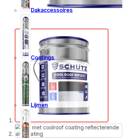
Dakaccessoires
Coatings
Lijmen