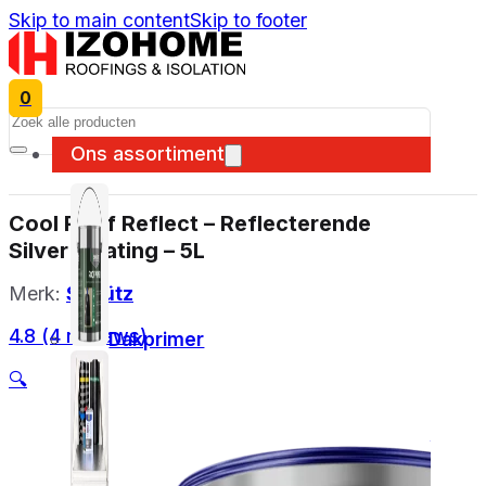
Skip to main content
Skip to footer
0
Search
Ons assortiment
Cool Roof Reflect – Reflecterende
Silver Coating – 5L
Merk:
Schütz
4.8 (4 reviews)
Dakprimer
🔍