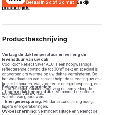
Betaal in 2x of 3x met
Bekijk
product gids
Productbeschrijving
Verlaag de daktemperatuur en verleng de
levensduur van uw dak
Cool Roof Reflect Silver ALU is een hoogwaardige,
reflecterende coating die tot 30m² dekt en speciaal is
ontworpen om warmte op uw dak te verminderen. Door
het weerkaatsen van zonlicht helpt deze coating uw dak
koeler te houden, wat zorgt voor energiebesparing, een
Belangrijkste voordelen:
comfortabelere binnenomgeving en een verlengde
Lagere daktemperatuur:
Vermindert de interne
levensduur van uw dak.
warmte van gebouwen.
Energiebesparing:
Minder airconditioning nodig,
lagere energierekeningen.
UV-bescherming:
Vermindert slijtage en verlengt de