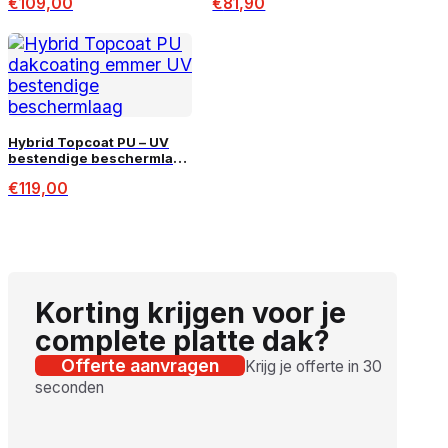
€
109,00
€
81,90
Hybrid Topcoat PU – UV
bestendige beschermlaag
9kg (60m²)
€
119,00
Korting krijgen voor je
complete platte dak?
Offerte aanvragen
Krijg je offerte in 30
seconden