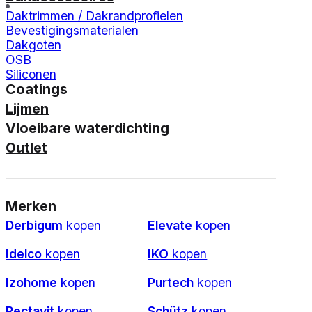
Daktrimmen / Dakrandprofielen
Bevestigingsmaterialen
Dakgoten
OSB
Siliconen
Coatings
Lijmen
Vloeibare waterdichting
Outlet
Merken
Derbigum
kopen
Elevate
kopen
Idelco
kopen
IKO
kopen
Izohome
kopen
Purtech
kopen
Rectavit
kopen
Schütz
kopen