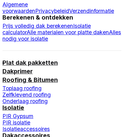
Algemene
voorwaarden
Privacybeleid
Verzendinformatie
Berekenen & ontdekken
Prijs volledig dak berekenen
Isolatie
calculator
Alle materialen voor platte daken
Alles
nodig voor isolatie
Plat dak pakketten
Dakprimer
Roofing & Bitumen
Toplaag roofing
Zelfklevend roofing
Onderlaag roofing
Isolatie
PIR Gypsum
PIR isolatie
Isolatieaccessoires
Dakaccessoires