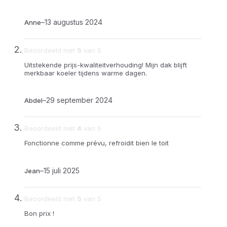
–
13 augustus 2024
Anne
Beoordeeld met
5
van 5
Uitstekende prijs-kwaliteitverhouding! Mijn dak blijft
merkbaar koeler tijdens warme dagen.
–
29 september 2024
Abdel
Beoordeeld met
4
van 5
Fonctionne comme prévu, refroidit bien le toit
–
15 juli 2025
Jean
Beoordeeld met
5
van 5
Bon prix !