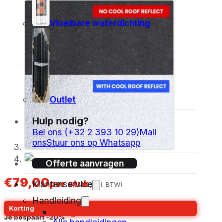
Vloeibare waterdichting
Outlet
Hulp nodig?
Bel ons (+32 2 393 10 29)
Mail
ons
Stuur ons op Whatsapp
Offerte aanvragen
€
79,00
per stuk
Klantenservice
(incl. BTW)
Handleiding
Korting
Terug
Meestal:
€
99,00
Je bespaart
-20%