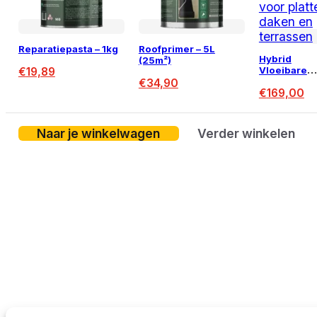
Reparatiepasta – 1kg
Roofprimer – 5L
Hybrid
(25m²)
Vloeibare
€
19,89
Waterdicht
€
34,90
€
169,00
PU Coating 
20KG (15m²
Naar je winkelwagen
Verder winkelen