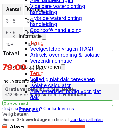
Alle handleidingen
Vloeibare waterdichting
Aantal
Korting
handleiding
Hybride waterdichting
3 - 5
3%
handleiding
Coolroof® handleiding
6 - 9
5%
Informatie
Terug
10+
10%
Veelgestelde vragen (FAQ)
Totaal
Artikels over roofing & isolatie
Verzendinformatie
79.00
Tools / Berekenen
(incl. BTW)
Terug
Volledig plat dak berekenen
Incl. verzending
Isolatie calculator
Gratis verzending
in heel
België
.
Alle materialen nodig voor plat
€12.99 verzendingskosten in
Nederland
.
dak
Op voorraad
Gratis advies nodig?
Contacteer ons
Français
Veilig betalen
Binnen
3-5 werkdagen
in huis of
vandaag afhalen