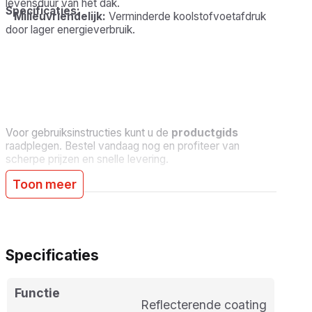
levensduur van het dak.
Specificaties:
Milieuvriendelijk:
Verminderde koolstofvoetafdruk
door lager energieverbruik.
Verpakking:
5L
Dekvermogen:
Tot 30m²
Eigenschappen:
Reflecterend, hittebestendig, UV-
beschermend
Voor gebruiksinstructies kunt u de
productgids
raadplegen. Bestel vandaag nog en profiteer van
scherpe prijzen en snelle levering.
Toon meer
Specificaties
Functie
Reflecterende coating