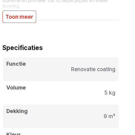
Izohome en profiteer van scherpe prijzen en snelle
levering.
Toon meer
Specificaties
Functie
Renovatie coating
Volume
5 kg
Dekking
9 m²
Kleur