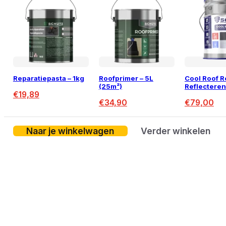
Reparatiepasta – 1kg
Roofprimer – 5L
Cool Roof Re
(25m²)
Reflecteren
€
19,89
Coating – 5
€
34,90
€
79,00
Naar je winkelwagen
Verder winkelen