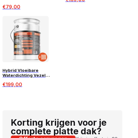
Coating – 5L
€
79,00
Hybrid Vloeibare
Waterdichting Vezel
Versterkt PU Coating –
€
199,00
20KG (12m²)
Korting krijgen voor je
complete platte dak?