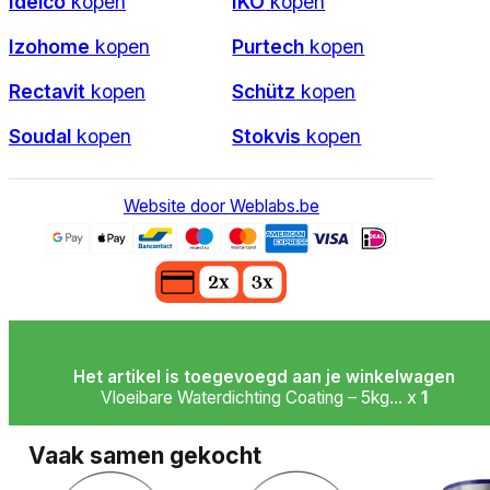
Idelco
kopen
IKO
kopen
Izohome
kopen
Purtech
kopen
Rectavit
kopen
Schütz
kopen
Soudal
kopen
Stokvis
kopen
Website door Weblabs.be
Het artikel is toegevoegd aan je winkelwagen
Vloeibare Waterdichting Coating – 5kg... x
1
Vaak samen gekocht