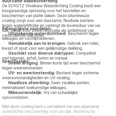
duurzame dakbescherming
De SCHÜTZ Vloeibare Waterdichting Coating biedt een
hoogwaardige oplossing voor het herstellen en
beschermen van platte daken. Deze bitumineuze
coating zorgt voor een duurzame, flexibele barrière
tegen waterinfiltratie en verlengt de levensduur van uw
Belangrijkste voordelen:
dak. Ideaal voor zowel renovatie als onderhoud van
Uitstekende waterdichtheid:
Beschermt tegen
verschillende daktypen.
lekkages en vochtproblemen.
Gemakkelijk aan te brengen:
Gebruik een roller,
kwast of spuit voor een gelijkmatige dekking.
Geschikt voor diverse daktypen:
Compatibel
met bitumen, asfalt, beton en metaal.
Specificaties:
Snelle droging:
Binnen korte tijd weer beschermd
tegen weersinvloeden.
UV- en weerbestendig:
Bestand tegen extreme
Inhoud:
5kg (dekt tot 9m²)
weersomstandigheden en UV-straling.
Toepassing:
Platte daken, bitumen, asfalt, beton,
Naadloze afwerking:
Geen zwakke punten,
metaal
minimaliseert toekomstige lekkages.
Verpakking:
Beschikbaar in 5kg, 10kg, en 20kg
Milieuvriendelijk:
Vrij van schadelijke
oplosmiddelen.
Met deze coating bent u verzekerd van een duurzame
waterdichte bescherming voor uw dak. Bestel nu bij