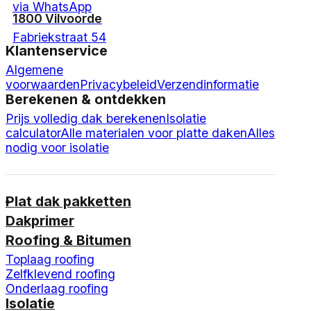
via WhatsApp
1800 Vilvoorde
Fabriekstraat 54
Klantenservice
Algemene
voorwaarden
Privacybeleid
Verzendinformatie
Berekenen & ontdekken
Prijs volledig dak berekenen
Isolatie
calculator
Alle materialen voor platte daken
Alles
nodig voor isolatie
Plat dak pakketten
Dakprimer
Roofing & Bitumen
Toplaag roofing
Zelfklevend roofing
Onderlaag roofing
Isolatie