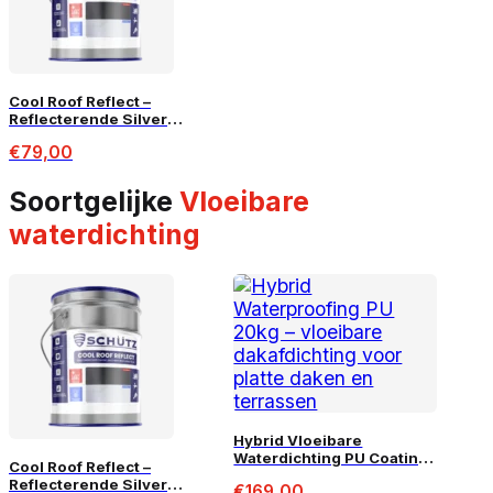
Cool Roof Reflect –
Reflecterende Silver
Coating – 5L
€
79,00
Soortgelijke
Vloeibare
waterdichting
Hybrid Vloeibare
Waterdichting PU Coating
Cool Roof Reflect –
– 20KG (15m²)
Reflecterende Silver
€
169,00