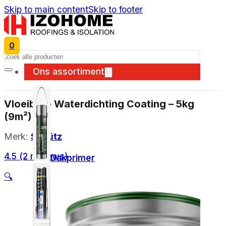
Skip to main content
Skip to footer
0
Search
Ons assortiment
Vloeibare Waterdichting Coating – 5kg
(9m²)
Merk:
Schütz
4.5 (2 reviews)
Dakprimer
🔍