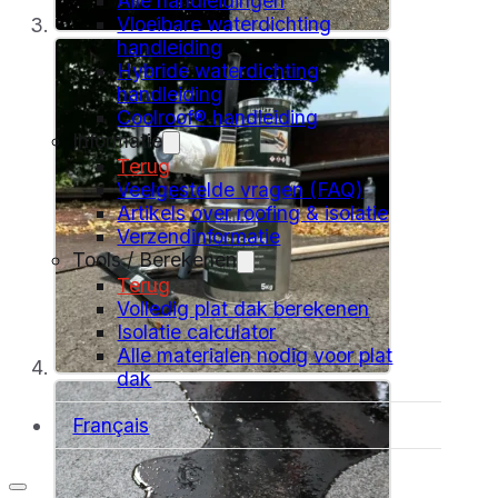
Alle handleidingen
Vloeibare waterdichting
handleiding
Hybride waterdichting
handleiding
Coolroof® handleiding
Informatie
Terug
Veelgestelde vragen (FAQ)
Artikels over roofing & isolatie
Verzendinformatie
Tools / Berekenen
Terug
Volledig plat dak berekenen
Isolatie calculator
Alle materialen nodig voor plat
dak
Français