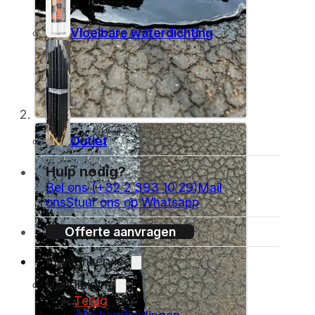
Vloeibare waterdichting
Outlet
Hulp nodig?
Bel ons (+32 2 393 10 29)
Mail
ons
Stuur ons op Whatsapp
Offerte aanvragen
Klantenservice
Handleiding
Terug