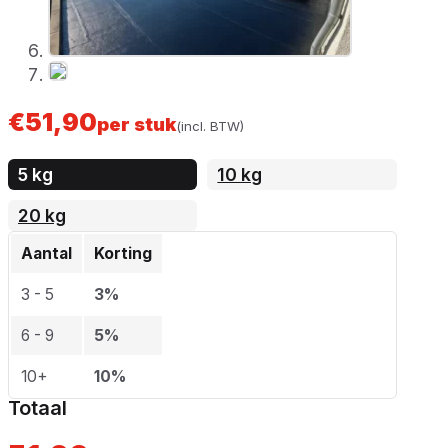
€
51,90
per stuk
(incl. BTW)
5 kg
10 kg
20 kg
Aantal
Korting
3 - 5
3%
6 - 9
5%
10+
10%
Totaal