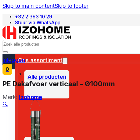
Skip to main content
Skip to footer
+32 2 393 10 29
Stuur via WhatsApp
Français
Search
Inloggen
Ons assortiment
0
Alle producten
PE Dakafvoer verticaal – Ø100mm
Merk:
Izohome
🔍