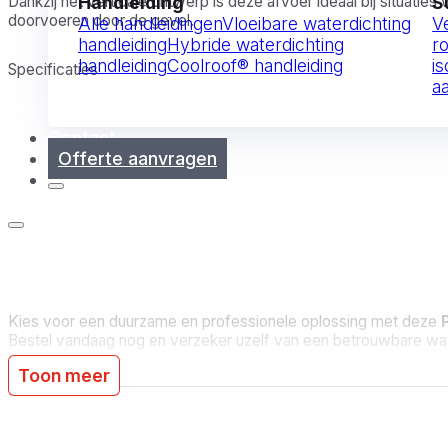
Dankzij het verticale ontwerp is deze afvoer ideaal bij situaties
Handleiding
S
doorvoeren door de gevel.
Alle handleidingen
Vloeibare waterdichting
V
handleiding
Hybride waterdichting
r
handleiding
Coolroof® handleiding
is
Specificaties
a
Type: Verticale dakafvoer (Hemelwaterafvoer)
Contact
Offerte aanvragen
Materiaal: Polyethyleen (PE)
Toepassing: Platte daken
Aansluiting: Verticale afvoerbuis
Flens: Voor optimale integratie in de dakafdichting
Geschikt voor: Bitumen roofing en andere waterdichtingssy
Kies voor een duurzame en professionele oplossing met deze
Bestel vandaag nog en verzeker uzelf van een betrouwbare wat
Toon meer