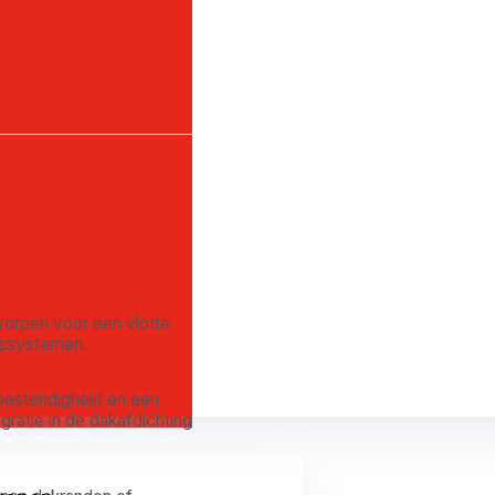
worpen voor een vlotte
ngssystemen.
bestendigheid en een
ratie in de dakafdichting