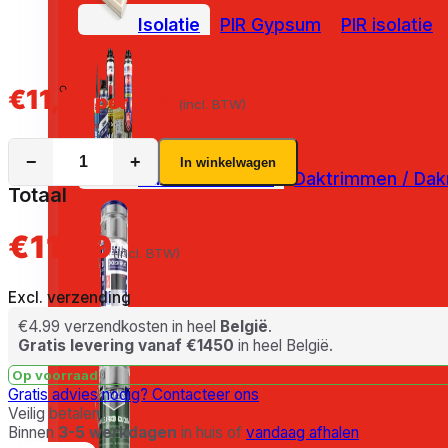
Isolatie
PIR Gypsum
PIR isolatie
€
11,99
per stuk
(incl. BTW)
−
+
In winkelwagen
Dakaccessoires
Daktrimmen / Dak
Totaal
€11,99
(incl. BTW)
Excl. verzending
€4.99 verzendkosten in heel
België
.
Coatings
Gratis levering vanaf €1450
in heel België.
Op voorraad
Gratis advies nodig?
Contacteer ons
Veilig betalen
Binnen
3-5 werkdagen
in huis of
vandaag afhalen