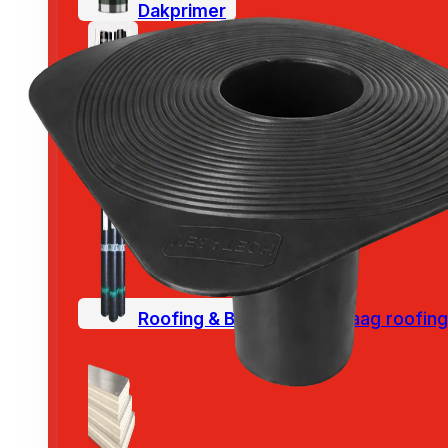
Dakprimer
Plat dak pakketten
Roofing & Bitumen
Toplaag roofing