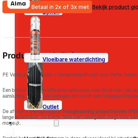
Betaal in 2x of 3x met
Bekijk product gi
Lijmen
Productbeschrijving
Vloeibare waterdichting
PE Verticale Dakafvoer – Hemelwaterafvoer voor Platte Daken
Een betrouwbare en efficiënte oplossing voor de afvoer van r
aansluiting op verticale leidingen en wordt veel toegepast bij 
Outlet
De afvoer is vervaardigd uit
hoogwaardig polyethyleen (PE)
lange levensduur. De brede flens met sleufgaten zorgt voor ee
Klantenservice
mogelijk.