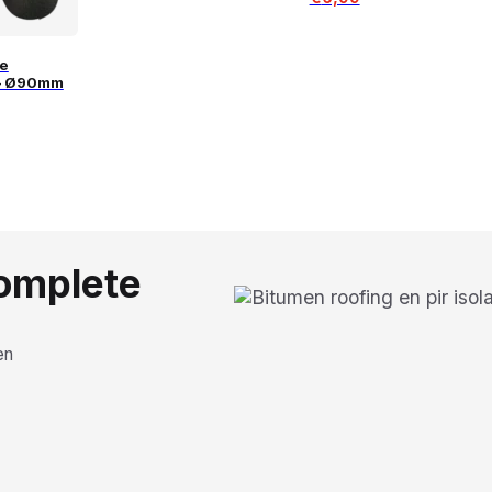
e
 – Ø90mm
complete
en