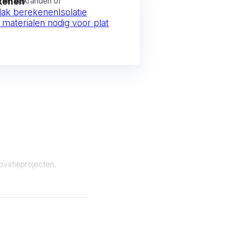
onnen dakranden of
ekenen
 dak berekenen
Isolatie
 materialen nodig voor plat
ovatieprojecten.