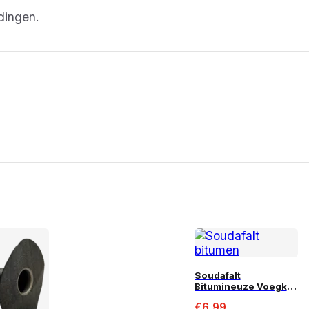
dingen.
Soudafalt
Bitumineuze Voegkit
310 ml
€
6,99