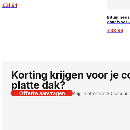
60x64mm – 2,5m
€
21,84
Bitumineuz
dakafvoer
€
33,99
Korting krijgen voor je 
platte dak?
Offerte aanvragen
Krijg je offerte in 30 second