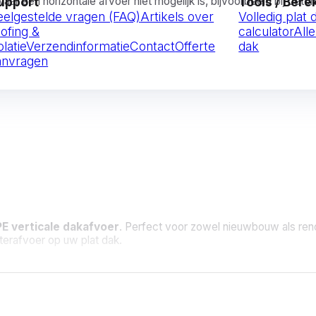
 waar een horizontale afvoer niet mogelijk is, bijvoorbeeld bij bet
upport
Tools / Ber
eelgestelde vragen (FAQ)
Artikels over
Volledig plat
oofing &
calculator
Alle
olatie
Verzendinformatie
Contact
Offerte
dak
anvragen
stemen
PE verticale dakafvoer
. Perfect voor zowel nieuwbouw als ren
erafvoer op uw plat dak.