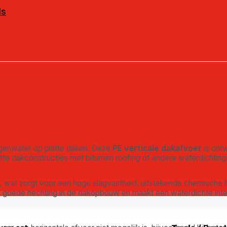
ds
egenwater op platte daken. Deze
PE verticale dakafvoer
is ont
platte dakconstructies met bitumen roofing of andere waterdichti
, wat zorgt voor een hoge slagvastheid, uitstekende chemische 
n goede hechting in de dakopbouw en maakt een waterdichte integ