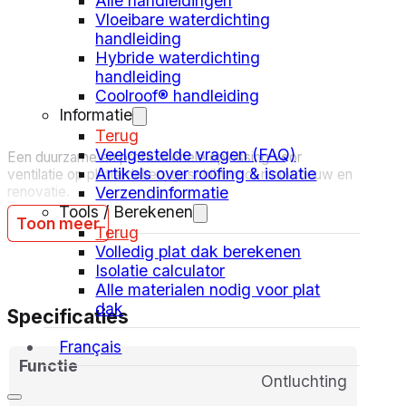
Alle handleidingen
Diameter: Ø70 mm
Vloeibare waterdichting
Materiaal: PE (polyethyleen)
handleiding
Hybride waterdichting
Toepassing: Platte daken
handleiding
Coolroof® handleiding
Compatibel met: Bitumen en andere dakafdichtingen
Informatie
Terug
Veelgestelde vragen (FAQ)
Een duurzame en professionele oplossing voor
Artikels over roofing & isolatie
ventilatie op platte daken, geschikt voor nieuwbouw en
Verzendinformatie
renovatie.
Tools / Berekenen
Toon meer
Terug
Volledig plat dak berekenen
Isolatie calculator
Alle materialen nodig voor plat
dak
Specificaties
Français
Functie
Ontluchting