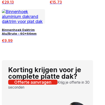
€
29,13
€
15,73
Binnenhoek Daktrim
Alu/Brute – 60x64mm
€
9,99
Korting krijgen voor je
complete platte dak?
Offerte aanvragen
Krijg je offerte in 30
seconden