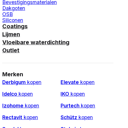
Bevestigingsmaterialen
Dakgoten
OSB
Siliconen
Coatings
Lijmen
Vloeibare waterdichting
Outlet
Merken
Derbigum
kopen
Elevate
kopen
Idelco
kopen
IKO
kopen
Izohome
kopen
Purtech
kopen
Rectavit
kopen
Schütz
kopen