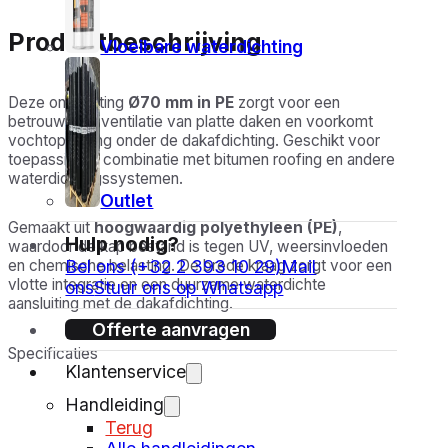
Productbeschrijving
Vloeibare waterdichting
Deze ontluchting
Ø70 mm in PE
zorgt voor een
betrouwbare ventilatie van platte daken en voorkomt
vochtophoping onder de dakafdichting. Geschikt voor
toepassing in combinatie met bitumen roofing en andere
waterdichtingssystemen.
Outlet
Gemaakt uit
hoogwaardig polyethyleen (PE)
,
Hulp nodig?
waardoor de kap bestand is tegen UV, weersinvloeden
Bel ons (+32 2 393 10 29)
Mail
en chemische belasting. De brede kraag zorgt voor een
vlotte integratie en een duurzame waterdichte
ons
Stuur ons op Whatsapp
aansluiting met de dakafdichting.
Offerte aanvragen
Specificaties
Klantenservice
Handleiding
Type: Ontluchting verticaal
Terug