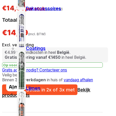
€
14,99
Dakaccessoires
per stuk
(incl. BTW)
Totaal
€14,99
(incl. BTW)
Excl. verzending
Coatings
€4.99 verzendkosten in heel
België
.
Gratis levering vanaf €1450
in heel België.
Op voorraad
Gratis advies nodig?
Contacteer ons
Veilig betalen
Binnen
3-5 werkdagen
in huis of
vandaag afhalen
Lijmen
Betaal in 2x of 3x met
Bekijk
product gids