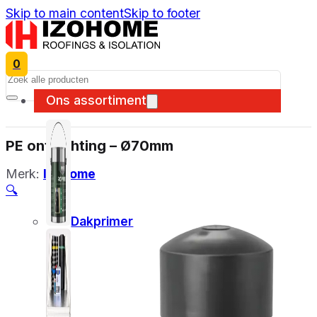
Skip to main content
Skip to footer
0
Search
Ons assortiment
PE ontluchting – Ø70mm
Merk:
Izohome
🔍
Dakprimer