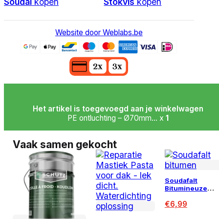
Soudal
kopen
Stokvis
kopen
Website door Weblabs.be
Het artikel is toegevoegd aan je winkelwagen
PE ontluchting – Ø70mm... x
1
Vaak samen gekocht
Soudafalt
Bitumineuze
Voegkit 310 ml
€
6,99