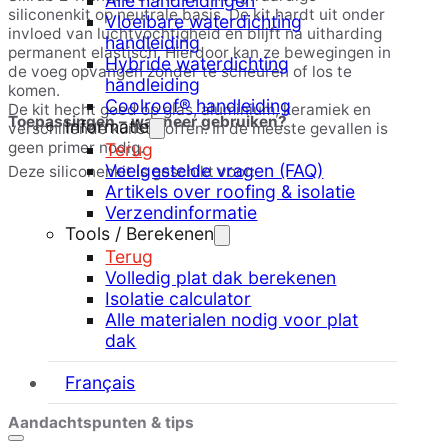
Alle handleidingen
siliconenkit op neutrale basis. De kit hardt uit onder
Vloeibare waterdichting
invloed van luchtvochtigheid en blijft na uitharding
handleiding
permanent elastisch. Hierdoor kan ze bewegingen in
Hybride waterdichting
de voeg opvangen zonder te scheuren of los te
handleiding
komen.
Coolroof® handleiding
De kit hecht goed op glas, aluminium, keramiek en
Toepassingen – wanneer gebruiken?
Informatie
verschillende kunststoffen. In de meeste gevallen is
geen primer nodig.
Terug
Veelgestelde vragen (FAQ)
Deze siliconenkit is geschikt voor:
Artikels over roofing & isolatie
Verzendinformatie
Tools / Berekenen
Sanitaire voegen
Terug
Glastoepassingen en beglazing
Volledig plat dak berekenen
Isolatie calculator
Aansluitvoegen rond ramen en deuren
Alle materialen nodig voor plat
dak
Transparante afdichtingen in de bouw
Voegen waar een onzichtbare afwerking gewenst
Français
is
Aandachtspunten & tips