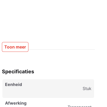
Ondergrond moet schoon, droog en stofvrij zijn
Niet overschilderbaar
Niet geschikt voor natuursteen of bitumineuze
ondergronden
Gebruik een afstrijkmiddel voor een strak
resultaat
Toon meer
Specificaties
Eenheid
stuk
Afwerking