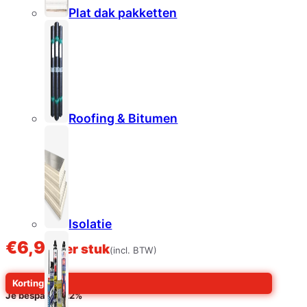
Plat dak pakketten
Roofing & Bitumen
Isolatie
€
6,99
per stuk
(incl. BTW)
Korting
Meestal:
€
8,99
Je bespaart
-22%