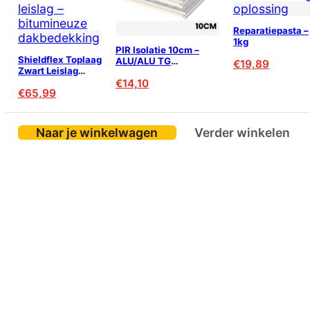
Reparatiepasta –
1kg
PIR Isolatie 10cm –
Shieldflex Toplaag
ALU/ALU TG
€
19,89
Zwart Leislag
1200x600mm
4mm – 7,5m²
€
14,10
€
65,99
Naar je winkelwagen
Verder winkelen