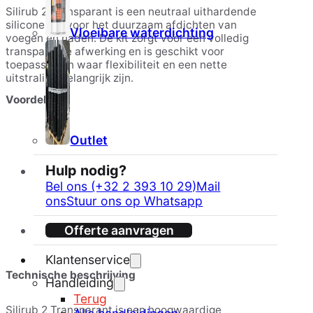
Silirub 2 Transparant is een neutraal uithardende
siliconenkit voor het duurzaam afdichten van
Vloeibare waterdichting
voegen en naden. De kit zorgt voor een volledig
transparante afwerking en is geschikt voor
toepassingen waar flexibiliteit en een nette
uitstraling belangrijk zijn.
Voordelen
Outlet
Neutraal uithardend, geen corrosie op metalen
Hulp nodig?
Blijvend elastisch na uitharding
Bel ons (+32 2 393 10 29)
Mail
Transparante afwerking
ons
Stuur ons op Whatsapp
Goede hechting op diverse ondergronden
Offerte aanvragen
Bestand tegen vocht en
temperatuurschommelingen
Klantenservice
Technische beschrijving
Geschikt voor binnen- en buitentoepassingen
Handleiding
Terug
Silirub 2 Transparant is een hoogwaardige