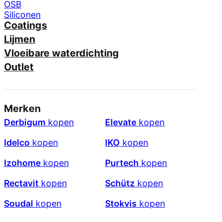
OSB
Siliconen
Coatings
Lijmen
Vloeibare waterdichting
Outlet
Merken
Derbigum
kopen
Elevate
kopen
Idelco
kopen
IKO
kopen
Izohome
kopen
Purtech
kopen
Rectavit
kopen
Schütz
kopen
Soudal
kopen
Stokvis
kopen