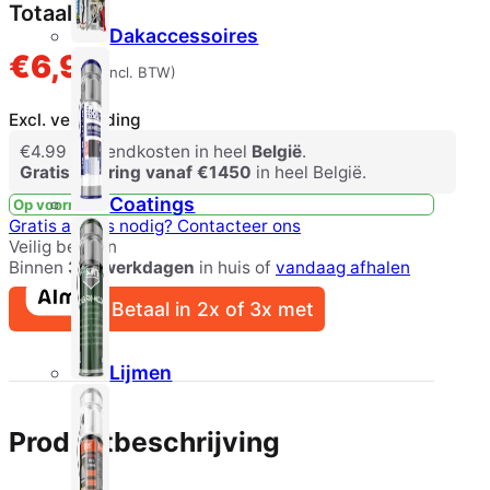
Totaal
Dakaccessoires
€
6,99
(incl. BTW)
Excl. verzending
€4.99 verzendkosten in heel
België
.
Gratis levering vanaf €1450
in heel België.
Coatings
Op voorraad
Gratis advies nodig?
Contacteer ons
Veilig betalen
Binnen
3-5 werkdagen
in huis of
vandaag afhalen
Betaal in 2x of 3x met
Lijmen
Productbeschrijving