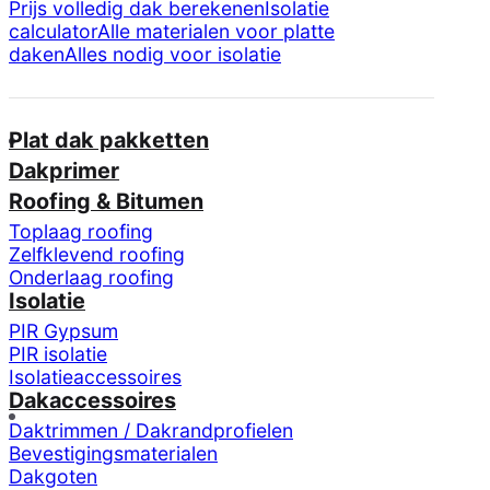
Prijs volledig dak berekenen
Isolatie
calculator
Alle materialen voor platte
daken
Alles nodig voor isolatie
Plat dak pakketten
Dakprimer
Roofing & Bitumen
Toplaag roofing
Zelfklevend roofing
Onderlaag roofing
Isolatie
PIR Gypsum
PIR isolatie
Isolatieaccessoires
Dakaccessoires
Daktrimmen / Dakrandprofielen
Bevestigingsmaterialen
Dakgoten