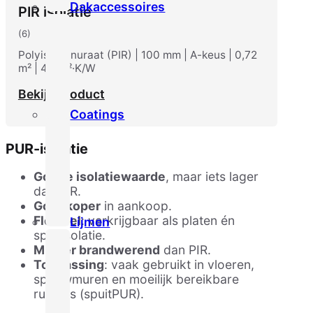
Dakaccessoires
PIR isolatie
(6)
Polyisocianuraat (PIR) | 100 mm | A-keus | 0,72
m² | 4,5 m²·K/W
Bekijk product
Coatings
PUR-isolatie
Goede isolatiewaarde
, maar iets lager
dan PIR.
Goedkoper
in aankoop.
Flexibel
: verkrijgbaar als platen én
Lijmen
spuitisolatie.
Minder brandwerend
dan PIR.
Toepassing
: vaak gebruikt in vloeren,
spouwmuren en moeilijk bereikbare
ruimtes (spuitPUR).