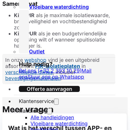
Samengevat
Vloeibare waterdichting
Kies PIR
als je maximale isolatiewaarde,
brandveiligheid en vochtbestendigheid
zoekt.
Kies PUR
als je een budgetvriendelijke
oplossing wilt of wanneer spuitisolatie
handiger is.
Outlet
In onze
webshop
vind je een uitgebreid
Hulp nodig?
assortiment
PIR-isolatieplaten
in
Bel ons (+32 2 393 10 29)
Mail
verschillende diktes
, inclusief
ons
Stuur ons op Whatsapp
bevestigingsmaterialen
.
Offerte aanvragen
Klantenservice
Meer vragen
Handleiding
Alle handleidingen
Vloeibare waterdichting
Wat is het verschil tussen APP- en
handleiding