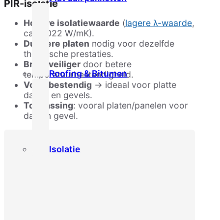
PIR-isolatie
Hogere isolatiewaarde
(
lagere λ-waarde
,
ca. 0,022 W/mK).
Dunnere platen
nodig voor dezelfde
thermische prestaties.
Brandveiliger
door betere
Roofing & Bitumen
temperatuurbestendigheid.
Vochtbestendig
→ ideaal voor platte
daken en gevels.
Toepassing
: vooral platen/panelen voor
dak en gevel.
Isolatie