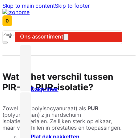
Skip to main content
Skip to footer
0
Search
Ons assortiment
Wat is het verschil tussen
PIR- en PUR-isolatie?
Dakprimer
Zowel
PIR
(polyisocyanuraat) als
PUR
(polyurethaan) zijn hardschuim
isolatiematerialen. Ze lijken sterk op elkaar,
maar verschillen in prestaties en toepassingen.
Plat dak pakketten