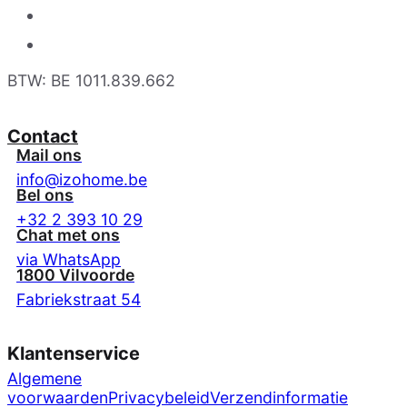
BTW: BE 1011.839.662
Contact
Mail ons
info@izohome.be
Bel ons
+32 2 393 10 29
Chat met ons
via WhatsApp
1800 Vilvoorde
Fabriekstraat 54
Klantenservice
Algemene
voorwaarden
Privacybeleid
Verzendinformatie