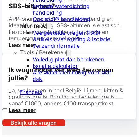
SBS-bitumen?
Hybride waterdichting
handleiding
APP-bitumen is UV- en hittebestendig en
Coolroof® handleiding
ideaal als toplaag. SBS-bitumen is elastisch,
Informatie
flexibel en presteert beter bij koude en
Veelgestelde vragen (FAQ)
temperatuurschommelingen.
Artikels over roofing & isolatie
Lees meer
Verzendinformatie
Tools / Berekenen
Volledig plat dak berekenen
Isolatie calculator
Ik woon nogal ver weg, bezorgen
Alle materialen nodig voor plat
jullie?
dak
Ja, we leveren in heel België. Lijmen, kitten &
Français
coatings gratis. Roofing en isolatie: gratis
vanaf €1000, anders €100 transportkost.
Lees meer
Bekijk alle vragen