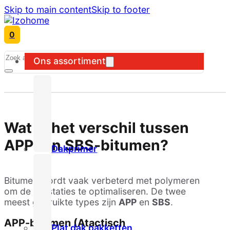
Skip to main content
Skip to footer
0
Search
Ons assortiment
Wat is het verschil tussen
APP- en SBS-bitumen?
Dakprimer
Bitumen wordt vaak verbeterd met polymeren
om de prestaties te optimaliseren. De twee
meest gebruikte types zijn
APP
en
SBS
.
APP-bitumen (Atactisch
Plat dak pakketten