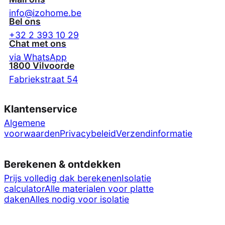
info@izohome.be
Bel ons
+32 2 393 10 29
Chat met ons
via WhatsApp
1800 Vilvoorde
Fabriekstraat 54
Klantenservice
Algemene
voorwaarden
Privacybeleid
Verzendinformatie
Berekenen & ontdekken
Prijs volledig dak berekenen
Isolatie
calculator
Alle materialen voor platte
daken
Alles nodig voor isolatie