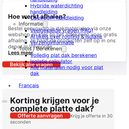
Hybride waterdichting
handleiding
Hoe werkt afhalen?
Coolroof® handleiding
Informatie
Bestel eenvoudig je dakmaterialen via onze
Veelgestelde vragen (FAQ)
webshop en kies bij het afrekenen voor gratis
Artikels over roofing & isolatie
afhaling. Je haalt de producten zelf op in ons
Verzendinformatie
depot in Vilvoorde.
Tools / Berekenen
Lees meer
Volledig plat dak berekenen
Isolatie calculator
Bekijk alle vragen
Alle materialen nodig voor plat
dak
Français
Korting krijgen voor je
complete platte dak?
Offerte aanvragen
Krijg je offerte in 30
seconden