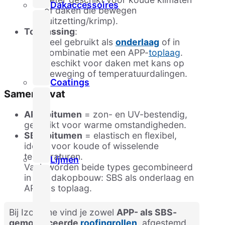
Dakaccessoires
of daken die bewegen
(uitzetting/krimp).
Toepassing
:
Veel gebruikt als
onderlaag
of in
combinatie met een APP-
toplaag
.
Geschikt voor daken met kans op
beweging of temperatuurdalingen.
Coatings
Samengevat
APP-bitumen
= zon- en UV-bestendig,
geschikt voor warme omstandigheden.
SBS-bitumen
= elastisch en flexibel,
ideaal voor koude of wisselende
temperaturen.
Lijmen
Vaak worden beide types gecombineerd
in een dakopbouw: SBS als onderlaag en
APP als toplaag.
Bij Izohome vind je zowel
APP- als SBS-
gemodificeerde
roofingrollen
, afgestemd