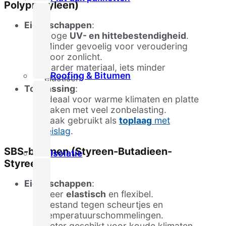
Polypropyleen)
Eigenschappen
:
Hoge
UV- en hittebestendigheid
.
Minder gevoelig voor veroudering
door zonlicht.
Harder materiaal, iets minder
Roofing & Bitumen
elastisch.
Toepassing
:
Ideaal voor warme klimaten en platte
daken met veel zonbelasting.
Vaak gebruikt als
toplaag
met
leislag
.
SBS-bitumen (Styreen-Butadieen-
Isolatie
Styreen)
Eigenschappen
:
Zeer
elastisch
en flexibel.
Bestand tegen scheurtjes en
temperatuurschommelingen.
Beter geschikt voor koude klimaten