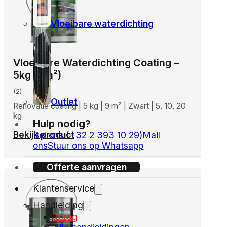
Vloeibare waterdichting
Vloeibare Waterdichting Coating –
5kg (9m²)
(2)
Outlet
Renovatie coating | 5 kg | 9 m² | Zwart | 5, 10, 20
kg
Hulp nodig?
Bekijk product
Bel ons (+32 2 393 10 29)
Mail
ons
Stuur ons op Whatsapp
Offerte aanvragen
Klantenservice
Handleiding
Terug