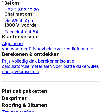
Bel ons
+32 2 393 10 29
Chat met ons
via WhatsApp
1800 Vilvoorde
Fabriekstraat 54
Klantenservice
Algemene
voorwaarden
Privacybeleid
Verzendinformatie
Berekenen & ontdekken
Prijs volledig dak berekenen
Isolatie
calculator
Alle materialen voor platte daken
Alles
nodig voor isolatie
Plat dak pakketten
Dakprimer
Roofing & Bitumen