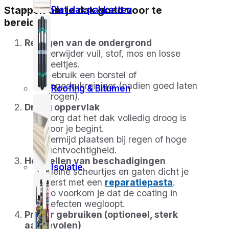
Plat dak pakketten
Stappen om je dak goed voor te
bereiden:
Reinigen van de ondergrond
Verwijder vuil, stof, mos en losse
deeltjes.
Gebruik een borstel of
hogedrukreiniger (nadien goed laten
Roofing & Bitumen
drogen).
Droog oppervlak
Zorg dat het dak volledig droog is
voor je begint.
Vermijd plaatsen bij regen of hoge
luchtvochtigheid.
Herstellen van beschadigingen
Isolatie
Kleine scheurtjes en gaten dicht je
eerst met een
reparatiepasta
.
Zo voorkom je dat de coating in
defecten wegloopt.
Primer gebruiken (optioneel, sterk
aanbevolen)