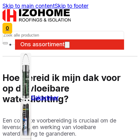
Skip to main content
Skip to footer
0
Search
Ons assortiment
Hoe bereid ik mijn dak voor
op de vloeibare
waterdichting?
Dakprimer
Een correcte voorbereiding is cruciaal om de
levensduur en werking van vloeibare
waterdichting te garanderen.