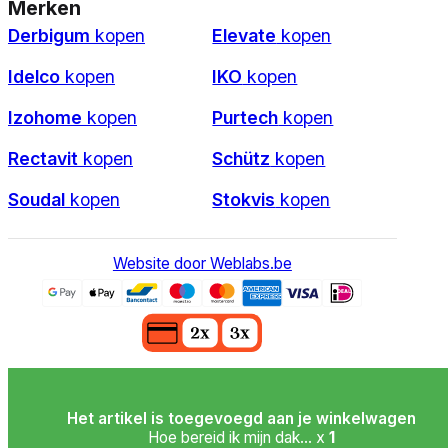
Merken
Derbigum
kopen
Elevate
kopen
Idelco
kopen
IKO
kopen
Izohome
kopen
Purtech
kopen
Rectavit
kopen
Schütz
kopen
Soudal
kopen
Stokvis
kopen
Website door Weblabs.be
Het artikel is toegevoegd aan je winkelwagen
Hoe bereid ik mijn dak... x
1