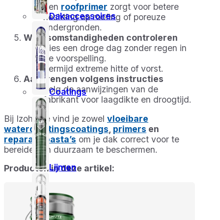
Een
roofprimer
zorgt voor betere
Dakaccessoires
hechting op roofing of poreuze
ondergronden.
Weersomstandigheden controleren
Kies een droge dag zonder regen in
de voorspelling.
Vermijd extreme hitte of vorst.
Aanbrengen volgens instructies
Volg de aanwijzingen van de
Coatings
fabrikant voor laagdikte en droogtijd.
Bij Izohome vind je zowel
vloeibare
waterdichtingscoatings
,
primers
en
reparatiepasta’s
om je dak correct voor te
bereiden en duurzaam te beschermen.
Lijmen
Producten in deze artikel: