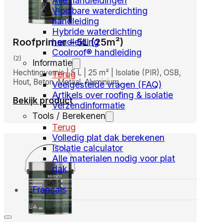
Alle handleidingen
Vloeibare waterdichting
handleiding
Hybride waterdichting
Roofprimer – 5L (25m²)
handleiding
Coolroof® handleiding
(2)
Informatie
Hechtingvernis | 5 L | 25 m² | Isolatie (PIR), OSB,
Terug
Hout, Beton, Metaal, Aluminium, …
Veelgestelde vragen (FAQ)
Artikels over roofing & isolatie
Bekijk product
Verzendinformatie
Tools / Berekenen
Terug
Volledig plat dak berekenen
Isolatie calculator
Alle materialen nodig voor plat
dak
Français