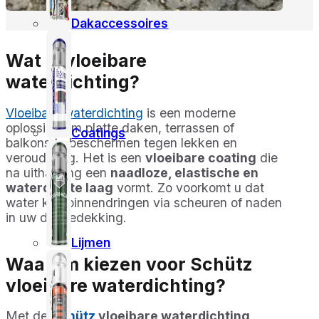
Dakaccessoires
Wat is vloeibare
waterdichting?
Vloeibare waterdichting
is een moderne
oplossing om platte daken, terrassen of
Coatings
balkons te beschermen tegen lekken en
veroudering. Het is een
vloeibare coating
die
na uitharding een
naadloze, elastische en
waterdichte laag
vormt. Zo voorkomt u dat
water kan binnendringen via scheuren of naden
in uw dakbedekking.
Lijmen
Waarom kiezen voor Schütz
vloeibare waterdichting?
Met de
Schütz
vloeibare waterdichting