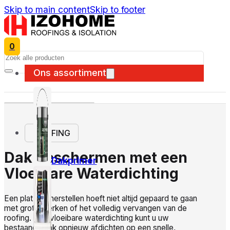
Skip to main content
Skip to footer
0
Search
Ons assortiment
ROOFING
Dak beschermen met een
Dakprimer
Vloeibare Waterdichting
Een plat dak herstellen hoeft niet altijd gepaard te gaan
met grote werken of het volledig vervangen van de
roofing. Met vloeibare waterdichting kunt u uw
bestaande dak opnieuw afdichten op een snelle,