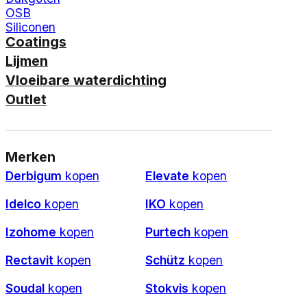
OSB
Siliconen
Coatings
Lijmen
Vloeibare waterdichting
Outlet
Merken
Derbigum
kopen
Elevate
kopen
Idelco
kopen
IKO
kopen
Izohome
kopen
Purtech
kopen
Rectavit
kopen
Schütz
kopen
Soudal
kopen
Stokvis
kopen