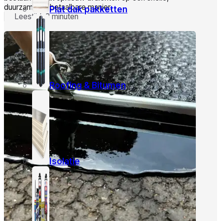
duurzame en betaalbare manier.
Plat dak pakketten
Leestijd: 3 minuten
Roofing & Bitumen
Isolatie