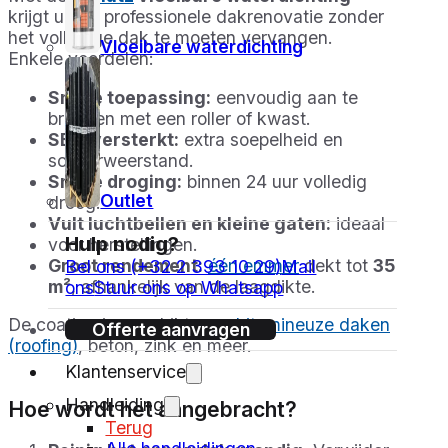
krijgt u een professionele dakrenovatie zonder
het volledige dak te moeten vervangen.
Vloeibare waterdichting
Enkele voordelen:
Snelle toepassing:
eenvoudig aan te
brengen met een roller of kwast.
SBS-versterkt:
extra soepelheid en
scheurweerstand.
Snelle droging:
binnen 24 uur volledig
Outlet
droog.
Vult luchtbellen en kleine gaten:
ideaal
Hulp nodig?
voor herstellingen.
Groot rendement:
één emmer
dekt tot
35
Bel ons (+32 2 393 10 29)
Mail
m²
, afhankelijk van de laagdikte.
ons
Stuur ons op Whatsapp
De coating is geschikt voor
bitumineuze daken
Offerte aanvragen
(roofing)
, beton, zink en meer.
Klantenservice
Handleiding
Hoe wordt het aangebracht?
Terug