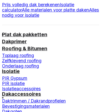
Prijs volledig dak berekenen
Isolatie
calculator
Alle materialen voor platte daken
Alles
nodig voor isolatie
Plat dak pakketten
Dakprimer
Roofing & Bitumen
Toplaag roofing
Zelfklevend roofing
Onderlaag roofing
Isolatie
PIR Gypsum
PIR isolatie
Isolatieaccessoires
Dakaccessoires
Daktrimmen / Dakrandprofielen
Bevestigingsmaterialen
Dakgoten