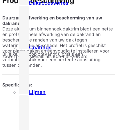
Productbeschrijving
Dakaccessoires
Duurzame afwerking en bescherming van uw
dakrand
Deze aluminium binnenhoek daktrim biedt een nette
en professionele afwerking van de dakrand en
beschermt de randen van uw dak tegen
waterinfiltratie en schade. Het profiel is geschikt
Coatings
voor platte daken en eenvoudig te installeren voor
Bij elke aankoop ontvangt u gratis een
zowel professionals als doe-het-zelvers.
verbindingsstuk voor een perfecte aansluiting
tussen dakranden.
Specificaties:
Lijmen
Materiaal:
Aluminium (brute afwerking)
Dikte:
110x64mm
Afmetingen:
500x500mm
Inclusief:
Gratis verbindingsstuk