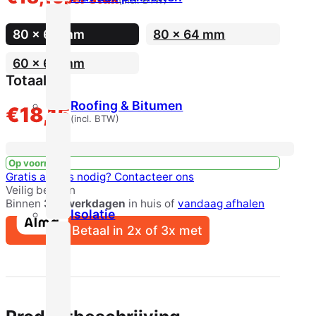
(incl. BTW)
80 x 64 mm
80 x 64 mm
60 x 64 mm
Totaal
Roofing & Bitumen
€
18,15
(incl. BTW)
Op voorraad
Gratis advies nodig?
Contacteer ons
Veilig betalen
Binnen
3-5 werkdagen
in huis of
vandaag afhalen
Isolatie
Betaal in 2x of 3x met