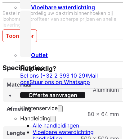
Vloeibare waterdichting
Bestel nu voordelig uw daktrim binnenhoeken bij
Izohome en profiteer van scherpe prijzen en snelle
levering.
Toon meer
Outlet
Specificaties
Hulp nodig?
Bel ons (+32 2 393 10 29)
Mail
ons
Stuur ons op Whatsapp
Materiaal
Aluminium
Offerte aanvragen
Klantenservice
Afmeting
80 x 64 mm
Handleiding
Alle handleidingen
Vloeibare waterdichting
Lengte
500 x 500 mm
handleiding