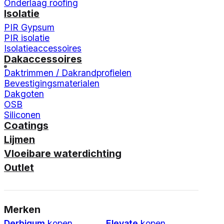
Onderlaag roofing
Isolatie
PIR Gypsum
PIR isolatie
Isolatieaccessoires
Dakaccessoires
Daktrimmen / Dakrandprofielen
Bevestigingsmaterialen
Dakgoten
OSB
Siliconen
Coatings
Lijmen
Vloeibare waterdichting
Outlet
Merken
Derbigum
kopen
Elevate
kopen