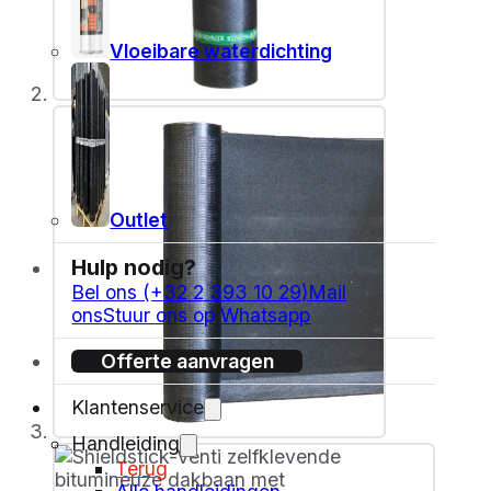
Vloeibare waterdichting
Outlet
Hulp nodig?
Bel ons (+32 2 393 10 29)
Mail
ons
Stuur ons op Whatsapp
Offerte aanvragen
Klantenservice
Handleiding
Terug