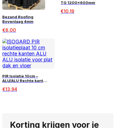
TG 1200x600mm
€
10,19
Bezand Roofing
Bovenlaag 4mm
€
6,00
PIR Isolatie 10cm –
ALU/ALU Rechte kant
1200x600mm
€
13,94
Korting krijgen voor je