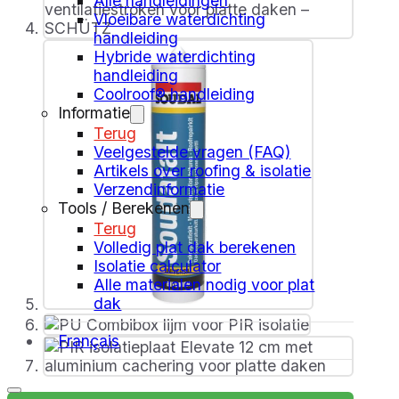
Alle handleidingen
Vloeibare waterdichting
handleiding
Hybride waterdichting
handleiding
Coolroof® handleiding
Informatie
Terug
Veelgestelde vragen (FAQ)
Artikels over roofing & isolatie
Verzendinformatie
Tools / Berekenen
Terug
Volledig plat dak berekenen
Isolatie calculator
Alle materialen nodig voor plat
dak
Français