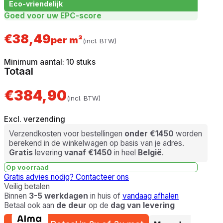
Eco-vriendelijk
Goed voor uw EPC-score
€
38,49
per m²
(incl. BTW)
Minimum aantal: 10 stuks
Totaal
€384,90
(incl. BTW)
Excl. verzending
Verzendkosten voor bestellingen
onder €1450
worden
berekend in de winkelwagen op basis van je adres.
Gratis
levering
vanaf €1450
in heel
België
.
Op voorraad
Gratis advies nodig?
Contacteer ons
Veilig betalen
Binnen
3-5 werkdagen
in huis of
vandaag afhalen
Betaal ook aan
de deur
op de
dag van levering