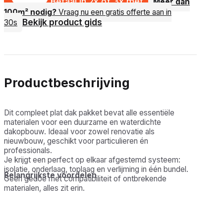
Betaal in 2x of 3x met
Meer dan
100m² nodig?
Vraag nu een gratis offerte aan in
Bekijk product gids
30s
Productbeschrijving
Dit compleet plat dak pakket bevat alle essentiële
materialen voor een duurzame en waterdichte
dakopbouw. Ideaal voor zowel renovatie als
nieuwbouw, geschikt voor particulieren én
professionals.
Je krijgt een perfect op elkaar afgestemd systeem:
isolatie, onderlaag, toplaag en verlijming in één bundel.
Belangrijkste voordelen
Geen gedoe met compatibiliteit of ontbrekende
materialen, alles zit erin.
Complete oplossing: Alles wat je nodig hebt voor een
plat dak in één pakket
Tijdbesparend: Geen aparte aankopen of technische