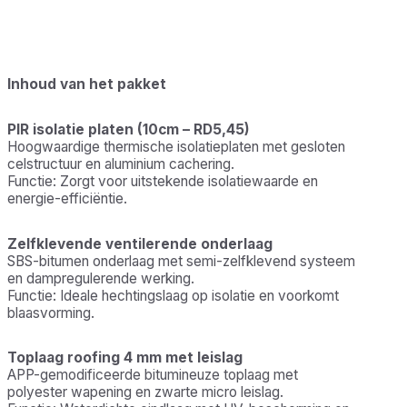
twijfels
Perfecte compatibiliteit: Alle producten zijn op elkaar
afgestemd
Duurzaam en waterdicht: Hoogwaardige materialen
Inhoud van het pakket
voor lange levensduur
Eenvoudige plaatsing: Geschikt voor zowel doe-het-
PIR isolatie platen (10cm – RD5,45)
zelvers als vakmannen
Hoogwaardige thermische isolatieplaten met gesloten
Professioneel resultaat zonder complexe systemen
celstructuur en aluminium cachering.
Functie: Zorgt voor uitstekende isolatiewaarde en
energie-efficiëntie.
Zelfklevende ventilerende onderlaag
SBS-bitumen onderlaag met semi-zelfklevend systeem
en dampregulerende werking.
Functie: Ideale hechtingslaag op isolatie en voorkomt
blaasvorming.
Toplaag roofing 4 mm met leislag
APP-gemodificeerde bitumineuze toplaag met
polyester wapening en zwarte micro leislag.