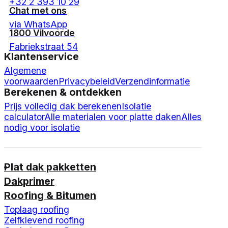
+32 2 393 10 29
Chat met ons
via WhatsApp
1800 Vilvoorde
Fabriekstraat 54
Klantenservice
Algemene
voorwaarden
Privacybeleid
Verzendinformatie
Berekenen & ontdekken
Prijs volledig dak berekenen
Isolatie
calculator
Alle materialen voor platte daken
Alles
nodig voor isolatie
Plat dak pakketten
Dakprimer
Roofing & Bitumen
Toplaag roofing
Zelfklevend roofing