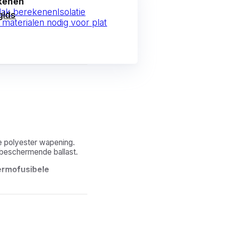
ekenen
 dak berekenen
Isolatie
gids
 materialen nodig voor plat
e polyester wapening.
 beschermende ballast.
ermofusibele
urzame bovenlaag voor