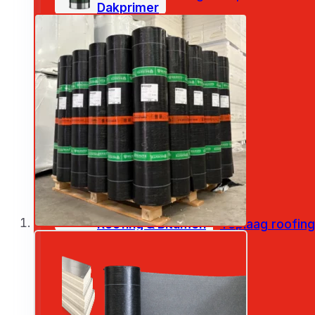
Dakprimer
Plat dak pakketten
Roofing & Bitumen
Toplaag roofing