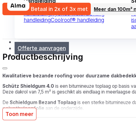
Handleiding
S
Alle handleidingen
Vloeibare waterdichting
V
Betaal in 2x of 3x met
Meer dan 100m² 
handleiding
Hybride waterdichting
r
handleiding
Coolroof® handleiding
is
a
Contact
Offerte aanvragen
Productbeschrijving
Kwalitatieve bezande roofing voor duurzame dakbedekk
Schütz Shieldgum 4.0
is een bitumineuze toplaag op basis v
Deze dakrol van 7,5 m² is geschikt als eindlaag in meerlaagse
De
Schieldgum Bezand Toplaag
is een sterke bitumineuze d
polyethyleenfolie
aan de onderzijde.
Toon meer
Elke rol meet
7,5 x 1 meter (7,5 m²)
en biedt een uitstekende
Flexibel tot
-10°C
en conform de Europese normen
EN 13707,
platte daken.
Belangrijkste voordelen: