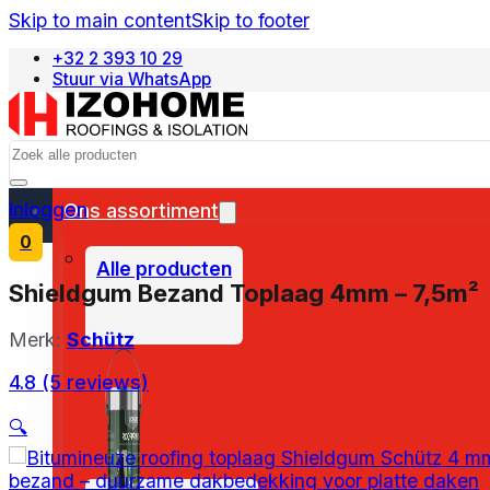
Skip to main content
Skip to footer
+32 2 393 10 29
Stuur via WhatsApp
Français
Search
Inloggen
Ons assortiment
0
Alle producten
Shieldgum Bezand Toplaag 4mm – 7,5m²
Merk:
Schütz
4.8 (5 reviews)
🔍