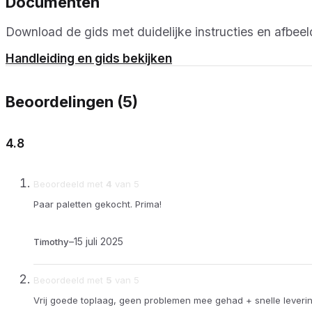
Documenten
Download de gids met duidelijke instructies en afbeel
Handleiding en gids bekijken
Beoordelingen (5)
4.8
Beoordeeld met
4
van 5
Paar paletten gekocht. Prima!
–
15 juli 2025
Timothy
Beoordeeld met
5
van 5
Vrij goede toplaag, geen problemen mee gehad + snelle leveri