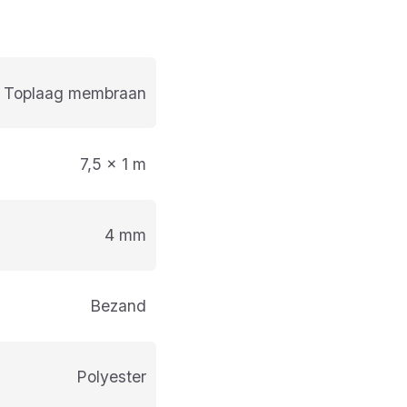
Toplaag membraan
7,5 x 1 m
4 mm
Bezand
Polyester