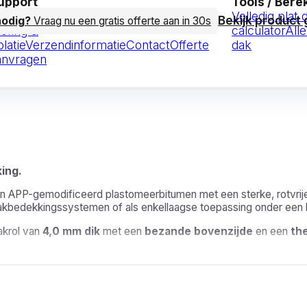
upport
Tools / Ber
eelgestelde vragen (FAQ)
Artikels over
Volledig plat
Bekijk product 
nodig?
Vraag nu een gratis offerte aan in 30s
oofing &
calculator
Alle
olatie
Verzendinformatie
Contact
Offerte
dak
anvragen
ing.
an APP-gemodificeerd plastomeerbitumen met een sterke, rotvrij
 dakbedekkingssystemen of als enkellaagse toepassing onder een
akrol van
4,0 mm dik
met een
bezande bovenzijde
en een
th
 hechting en bescherming tegen weersinvloeden.
 EN 13859-1, EN 13970, EN 13969 en EN 14995.
Ideaal als du