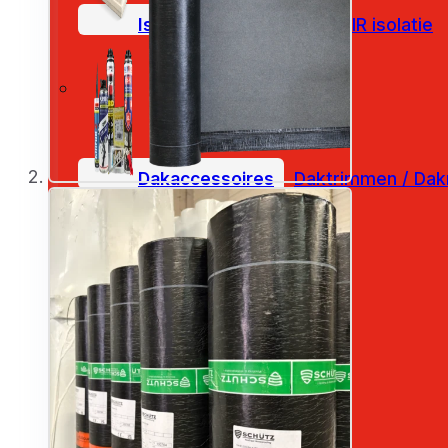
Isolatie
PIR Gypsum
PIR isolatie
Dakaccessoires
Daktrimmen / Dak
Coatings