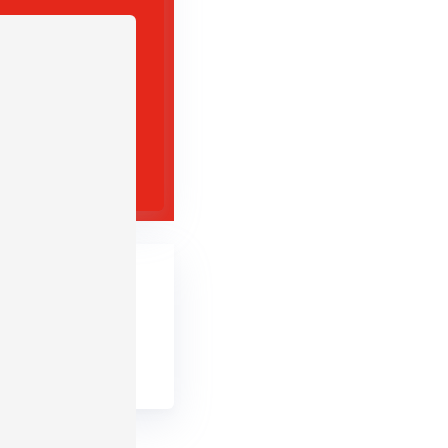
rekenen
Isolatie
alen nodig voor