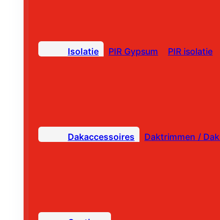
Isolatie
PIR Gypsum
PIR isolatie
Dakaccessoires
Daktrimmen / Dak