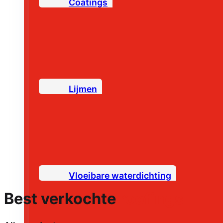
Coatings
Lijmen
Vloeibare waterdichting
Best verkochte
roofings