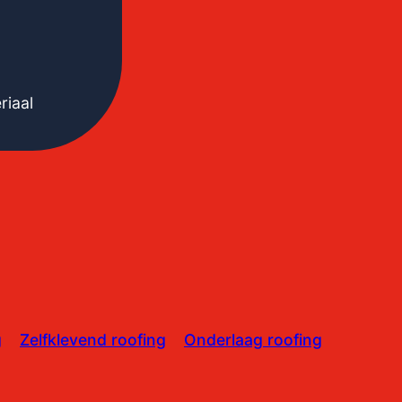
riaal
g
Zelfklevend roofing
Onderlaag roofing