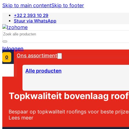
Skip to main content
Skip to footer
+32 2 393 10 29
Stuur via WhatsApp
Français
Search
Inloggen
Ons assortiment
0
Alle producten
Topkwaliteit bovenlaag roo
Bespaar op topkwaliteit roofings voor beste prijz
Lees meer