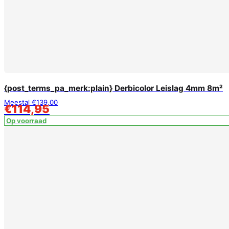
{post_terms_pa_merk:plain} Derbicolor Leislag 4mm 8m²
Meestal
€
139,00
€
114,95
Op voorraad